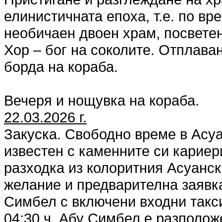
елинистичната епоха, т.е. по в
необичаен двоен храм, посветен 
Хор – бог на соколите. Отплава
борда на кораба.
Вечеря и нощувка на кораба.
22.03.2026 г.
Закуска. Свободно време в Асуа
известен с каменните си карие
разходка из колоритния Асуанск
желание и предварителна заявка
Симбел с включени входни такси
04:30 ч. Абу Симбел е разполож