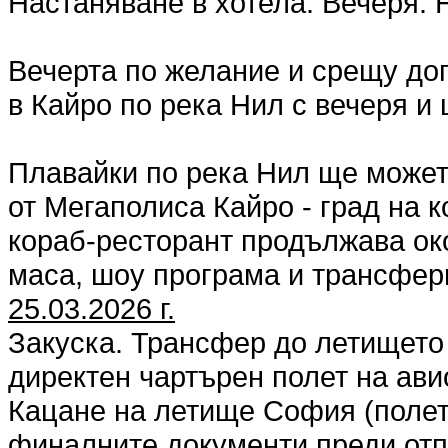
Настаняване в хотела. Вечеря. 
Вечерта по желание и срещу до
в Кайро по река Нил с вечеря и
Плавайки по река Нил ще может
от Мегаполиса Кайро - град на к
кораб-ресторант продължава око
маса, шоу програма и трансфери
25.03.2026 г.
Закуска. Трансфер до летището 
директен чартърен полет на авиоко
Кацане на летище София (полет
финалните документи преди отп