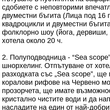
сдобиете с неповторими впечат
двуместни бъгита (Лица под 16 г
квадроцикли и двуместни бъгита
фолклорно шоу (йога, дервиши,
хотела около 20 ч.
2. Полуподводница - “Sea scope”
шнорхелинг. Отпътуване от хоте
разходката със „Sea scope”, ще
коралови рифове на Червено мо
прозорчета, ще имате възможнос
кристално чистите води и да на
насладите на един от най-добри