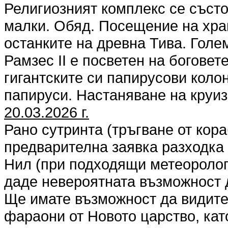
Религиозният комплекс се състо
малки. Обяд. Посещение на хра
останките на древна Тива. Голем
Рамзес II е посветен на боговет
гигантските си папирусови коло
папируси. Настаняване на круиз
20.03.2026 г.
Рано сутринта (тръгване от кора
предварителна заявка разходка 
Нил (при подходящи метеоролог
даде невероятната възможност д
Ще имате възможност да видите
фараони от Новото царство, като