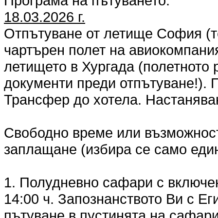
Програма на пътуването:
18.03.2026 г.
Отпътуване от летище София (т
чартърен полет на авиокомпания "
летището в Хургада (полетното
документи преди отпътуване!).
Трансфер до хотела. Настаняван
Свободно време или възможност
заплащане (избира се само един
1. Полудневно сафари с включен
14:00 ч. Запознанството Ви с Ег
пътуване в пустинята на сафар