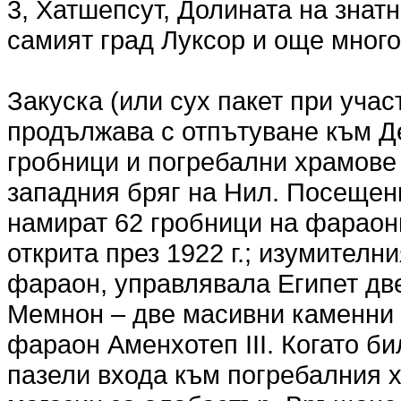
3, Хатшепсут, Долината на знат
самият град Луксор и още много
Закуска (или сух пакет при учас
продължава с отпътуване към Д
гробници и погребални храмове 
западния бряг на Нил. Посещени
намират 62 гробници на фараони
открита през 1922 г.; изумител
фараон, управлявала Египет две
Мемнон – две масивни каменни 
фараон Аменхотеп III. Когато бил
пазели входа към погребалния 