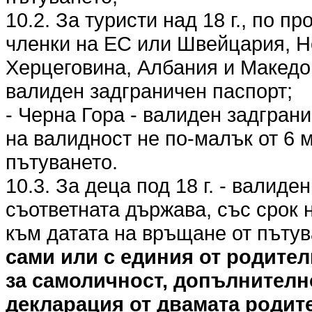
10.2. За туристи над 18 г., по п
членки на ЕС или Швейцария, Н
Херцеговина, Албания и Македо
валиден задграничен паспорт;
- Черна Гора - валиден задгран
на валидност не по-малък от 6 
пътуването.
10.3. За деца под 18 г. - валиде
съответната държава, със срок 
към датата на връщане от пъту
сами или с единия от родител
за самоличност, допълнителн
декларация от двамата родите