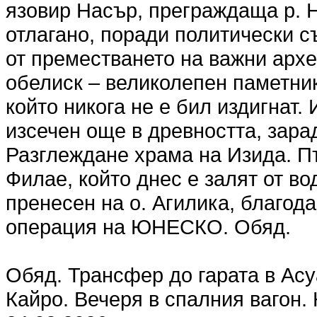
язовир Насър, преграждаща р. Н
отлагано, поради политически 
от преместването на важни арх
обелиск – великолепен паметник
който никога не е бил издигнат. 
изсечен още в древността, зара
Разглеждане храма на Изида. Пъ
Филае, който днес е залят от во
пренесен на о. Агилика, благо
операция на ЮНЕСКО. Обяд.
Обяд. Трансфер до гарата в Асу
Кайро. Вечеря в спалния вагон.