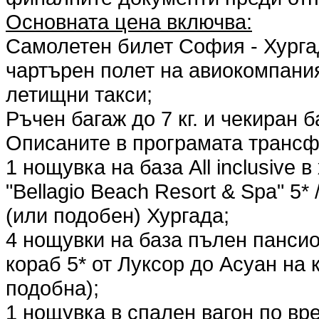
Основната цена включва:
Самолетен билет София - Хурга
чартърен полет на авиокомпания "
летищни такси;
Ръчен багаж до 7 кг. и чекиран ба
Описаните в програмата трансф
1 нощувка на база All inclusive в
"Bellagio Beach Resort & Spa" 5* 
(или подобен) Хургада;
4 нощувки на база пълен пансио
кораб 5* от Луксор до Асуан на 
подобна);
1 нощувка в спален вагон по вре