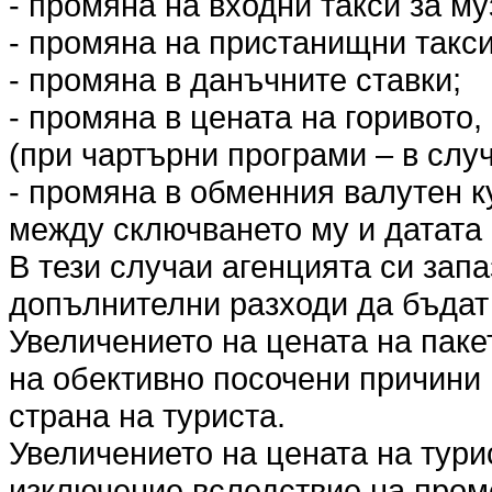
- промяна на входни такси за му
- промяна на пристанищни такси
- промяна в данъчните ставки;
- промяна в цената на горивото,
(при чартърни програми – в слу
- промяна в обменния валутен к
между сключването му и датата 
В тези случаи агенцията си запа
допълнителни разходи да бъда
Увеличението на цената на пакет
на обективно посочени причини 
страна на туриста.
Увеличението на цената на тури
изключение вследствие на пром