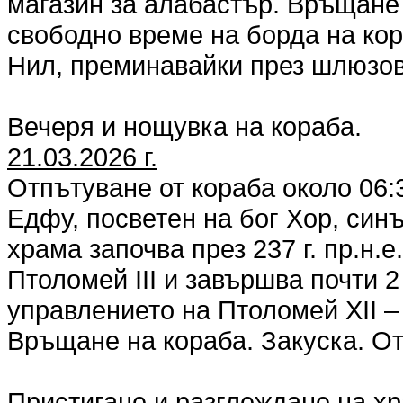
магазин за алабастър. Връщане 
свободно време на борда на кор
Нил, преминавайки през шлюзов
Вечеря и нощувка на кораба.
21.03.2026 г.
Отпътуване от кораба около 06:
Едфу, посветен на бог Хор, син
храма започва през 237 г. пр.н.
Птоломей III и завършва почти 2 
управлението на Птоломей XII –
Връщане на кораба. Закуска. О
Пристигане и разглеждане на хр