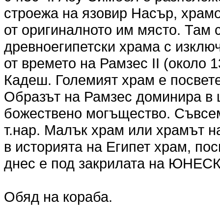
строежа на язовир Насър, храмов
от оригиналното им място. Там 
древноегипетски храма с изклю
от времето на Рамзес ІІ (около 1
Кадеш. Големият храм е посвете
Образът на Рамзес доминира в 
божествено могъщество. Съвсем
т.нар. Малък храм или храмът н
в историята на Египет храм, по
днес е под закрилата на ЮНЕСК
Обяд на кораба.