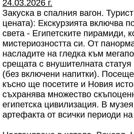
24.03.2026 г.
Закуска в спалния вагон. Турис
цената): Екскурзията включва п
света - Египетските пирамиди, к
мистериозността си. От панорм
насладите на гледка към мегапо
срещата с внушителната статуя
(без включени напитки). Посещ
късно ще посетите и Новия исто
съхранява множество скъпоценн
египетска цивилизация. В музея
артефакта от всички периоди на