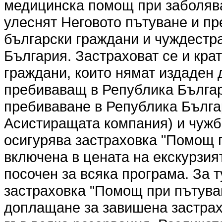
медицинска помощ при заболява
улеснят Неговото пътуване и пр
български граждани и чуждестр
България. Застраховат се и кр
граждани, които нямат издаден 
пребиваващ в Република Българ
пребиваване в Република Българ
Асистиращата компания) и чужбин
осигурява застраховка "Помощ п
включена в цената на екскурзият
посочен за всяка програма. За т
застраховка "Помощ при пътуван
доплащане за завишена застрах