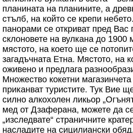
планината на планините, а древ
стълб, на който се крепи небет
панорами се откриват пред Вас 
склоновете на вулкана до 1900 
мястото, на което ще се потопит
загадъчната Етна. Мястото, на к
оживено и предлага разнообрази
Множество кокетни магазинчета 
приканват туристите. Тук Вие щ
силно алкохолен ликьор „Огънят
мед от Дзаферана, можете да се
„изследвате“ страничните кратер
насладите на сицилиански обяд.