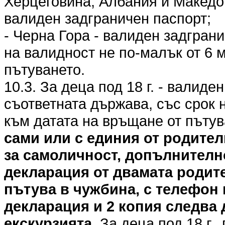
Херцеговина, Албания и Македо
валиден задграничен паспорт;
- Черна Гора - валиден задгран
на валидност не по-малък от 6 
пътуването.
10.3. За деца под 18 г. - валиде
съответната държава, със срок 
към датата на връщане от пъту
сами или с единия от родител
за самоличност, допълнителн
декларация от двамата родите
пътува в чужбина, с телефон 
декларация и 2 копия следва 
екскурзията.
За деца под 18 г.,