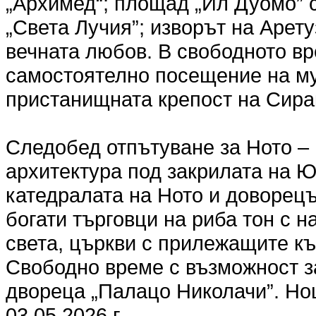
„Архимед“; площад „Ил Дуомо” с
„Света Лучия”; изворът на Арету
вечната любов. В свободното в
самостоятелно посещение на му
пристанищната крепост на Сирак
Следобед отпътуване за Ното – 
архитектура под закрилата на 
катедралата на Ното и доворецъ
богати търговци на риба тон с 
света, църкви с прилежащите къ
Свободно време с възможност з
двореца „Палацо Николачи”. Но
03.05.2026 г.