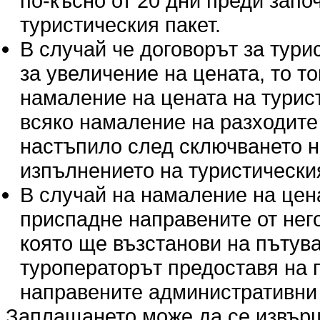
по-късно от 20 дни преди запо
туристическия пакет.
В случай че договорът за тур
за увеличение на цената, то т
намаление на цената на турис
всяко намаление на разходите п
настъпило след сключването н
изпълнението на туристическия
В случай на намаление на цен
приспадне направените от нег
която ще възстанови на пътува
туроператорът предоставя на 
направените административни 
Заплащането може да се извърши