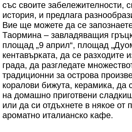
със своите забележителности, 
история, и предлага разнообраз
Вие ще можете да се запознает
Таормина – завладяващия гръцки
площад „9 април“, площад „Дуом
кентавърката, да се разходите 
града, да разгледате множество
традиционни за острова произве
коралови бижута, керамика, да 
на домашно приготвени сладки
или да си отдъхнете в някое от
ароматно италианско кафе.