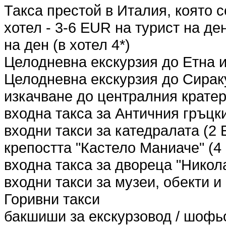
Такса престой в Италия, която 
хотел - 3-6 EUR на турист на ден
на ден (в хотел 4*)
Целодневна екскурзия до Етна 
Целодневна екскурзия до Сираку
изкачване до централния кратер
входна такса за Античния гръцк
входни такси за катедралата (2
крепостта "Кастело Маниаче" (4
входна такса за дворецa "Никол
входни такси за музеи, обекти 
Горивни такси
бакшиши за екскурзовод / шофь