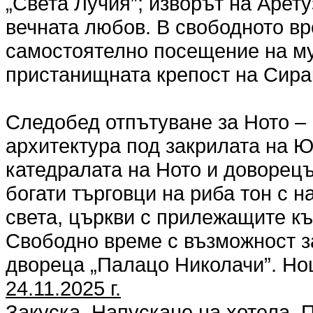
„Света Лучия”; изворът на Арету
вечната любов. В свободното в
самостоятелно посещение на му
пристанищната крепост на Сирак
Следобед отпътуване за Ното – 
архитектура под закрилата на 
катедралата на Ното и доворецъ
богати търговци на риба тон с 
света, църкви с прилежащите къ
Свободно време с възможност з
двореца „Палацо Николачи”. Но
24.11.2025 г.
Закуска. Напускане на хотела. 