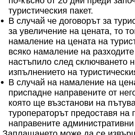
по-късно от 20 дни преди запо
туристическия пакет.
В случай че договорът за тур
за увеличение на цената, то т
намаление на цената на турис
всяко намаление на разходите п
настъпило след сключването н
изпълнението на туристическия
В случай на намаление на цен
приспадне направените от нег
която ще възстанови на пътува
туроператорът предоставя на 
направените административни 
Заплащането може да се извърши