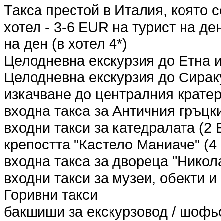
Такса престой в Италия, която 
хотел - 3-6 EUR на турист на ден
на ден (в хотел 4*)
Целодневна екскурзия до Етна 
Целодневна екскурзия до Сираку
изкачване до централния кратер
входна такса за Античния гръцк
входни такси за катедралата (2
крепостта "Кастело Маниаче" (4
входна такса за дворецa "Никол
входни такси за музеи, обекти 
Горивни такси
бакшиши за екскурзовод / шофь