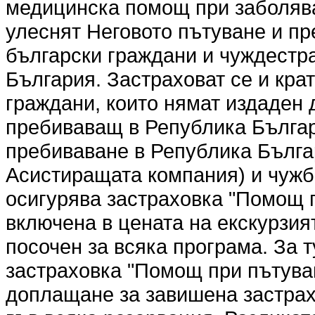
медицинска помощ при заболява
улеснят Неговото пътуване и пр
български граждани и чуждестр
България. Застраховат се и кр
граждани, които нямат издаден 
пребиваващ в Република Българ
пребиваване в Република Българ
Асистиращата компания) и чужбин
осигурява застраховка "Помощ п
включена в цената на екскурзият
посочен за всяка програма. За т
застраховка "Помощ при пътуван
доплащане за завишена застрах