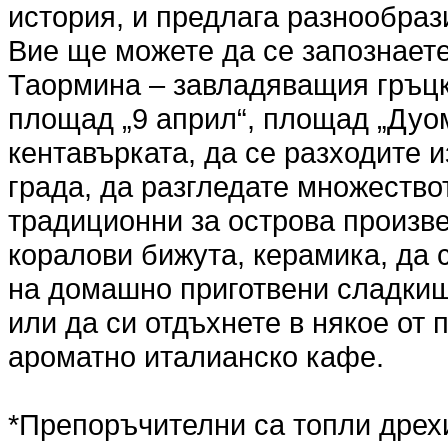
история, и предлага разнообраз
Вие ще можете да се запознает
Таормина – завладяващия гръцки
площад „9 април“, площад „Дуом
кентавърката, да се разходите 
града, да разгледате множество
традиционни за острова произве
коралови бижута, керамика, да 
на домашно приготвени сладки
или да си отдъхнете в някое от
ароматно италианско кафе.
*Препоръчителни са топли дрехи