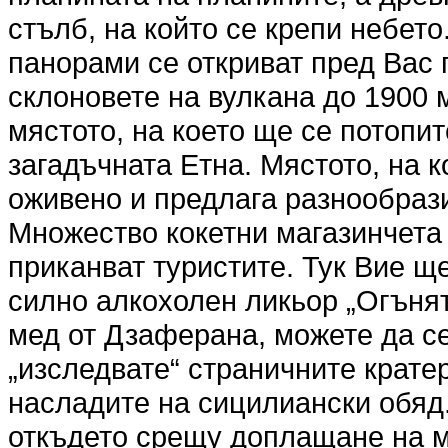
стълб, на който се крепи небет
панорами се откриват пред Вас 
склоновете на вулкана до 1900 
мястото, на което ще се потопит
загадъчната Етна. Мястото, на к
оживено и предлага разнообрази
Множество кокетни магазинчета 
приканват туристите. Тук Вие щ
силно алкохолен ликьор „Огънят
мед от Дзаферана, можете да се
„изследвате“ страничните кратер
насладите на сицилиански обяд.
откъдето срещу доплащане на м