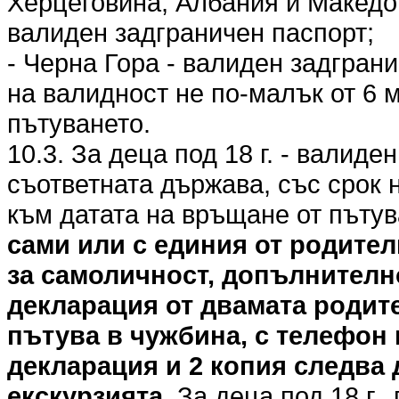
Херцеговина, Албания и Македо
валиден задграничен паспорт;
- Черна Гора - валиден задгран
на валидност не по-малък от 6 
пътуването.
10.3. За деца под 18 г. - валиде
съответната държава, със срок 
към датата на връщане от пъту
сами или с единия от родител
за самоличност, допълнителн
декларация от двамата родите
пътува в чужбина, с телефон 
декларация и 2 копия следва 
екскурзията.
За деца под 18 г.,