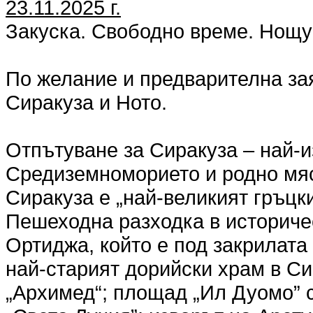
23.11.2025 г.
Закуска. Свободно време. Нощу
По желание и предварителна за
Сиракуза и Ното.
Отпътуване за Сиракуза – най-и
Средиземноморието и родно мяс
Сиракуза е „най-великият гръцки
Пешеходна разходка в историче
Ортиджа, който е под закрилат
най-старият дорийски храм в Сиц
„Архимед“; площад „Ил Дуомо” с