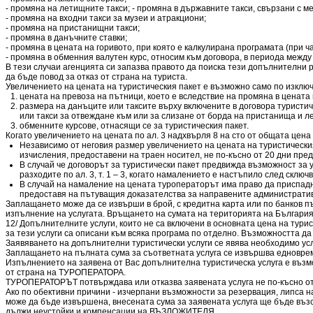
- промяна на летищните такси; - промяна в държавните такси, свързани с м
- промяна на входни такси за музеи и атракциони;
- промяна на пристанищни такси;
- промяна в данъчните ставки;
- промяна в цената на горивото, при която е калкулирана програмата (при 
- промяна в обменния валутен курс, относим към договора, в периода между
В тези случаи агенцията си запазва правото да поиска тези допълнителни 
да бъде повод за отказ от страна на туриста.
Увеличението на цената на туристическия пакет е възможно само по изключ
цената на превоза на пътници, което е вследствие на промяна в цената 
размера на данъците или таксите върху включените в договора туристиче
или такси за отвеждане към или за слизане от борда на пристанища и л
обменните курсове, отнасящи се за туристическия пакет.
Когато увеличението на цената по ал. 3 надхвърля 8 на сто от общата цена на
Независимо от неговия размер увеличението на цената на туристическия
изчисления, предоставени на траен носител, не по-късно от 20 дни пре
В случай че договорът за туристически пакет предвижда възможност за 
разходите по ал. 3, т. 1 – 3, когато намалението е настъпило след склю
В случай на намаление на цената туроператорът има право да приспадн
предоставя на пътуващия доказателства за направените административ
Заплащането може да се извърши в брой, с кредитна карта или по банков пъ
изпълнение на услугата. Връщането на сумата на територията на България е
12/ Допълнителните услуги, които не са включени в основната цена на тури
за тези услуги са описани към всяка програма по отделно. Възможността да 
Заявяването на допълнителни туристически услуги се явява необходимо ус
Заплащането на пълната сума за съответната услуга се извършва едноврем
Изпълнението на заявена от Вас допълнителна туристическа услуга е възмо
от страна на ТУРОПЕРАТОРА.
ТУРОПЕРАТОРЪТ потвърждава или отказва заявената услуга не по-късно от
Ако по обективни причини - изчерпани възможности за резервация, липса н
може да бъде извършена, внесената сума за заявената услуга ще бъде възс
дължи неустойки и компенсации на ВЪЗЛОЖИТЕЛЯ.