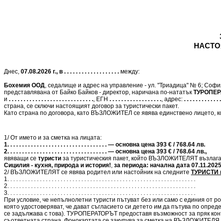
НАСТО
Днес,
07.08.2026 г., в . . . . . . . . . . . . . . . . . . .
между:
Бохемия ООД
, седалище и адрес на управление - ул. "Триадица" № 6; Соф
представлявана от Байко Байков - директор, наричана по-нататък
ТУРОПЕР
и
. . . . . . . . . . . . . . . . . . . . . . . . . . . . .
, ЕГН
. . . . . . . . . . . . . . . . . .
, адрес:
. . . . . . . . . . . . .
страна, се сключи настоящият договор за туристически пакет.
Като страна по договора, като ВЪЗЛОЖИТЕЛ се явява единствено лицето, ко
1/ От името и за сметка на лицата:
1. . . . . . . . . . . . . . . . . . . . . . . . . . . . . . . . . . — основна цена 393 € / 768.64 лв.
2. . . . . . . . . . . . . . . . . . . . . . . . . . . . . . . . . . — основна цена 393 € / 768.64 лв.,
явяващи се
туристи
за туристическия пакет, който ВЪЗЛОЖИТЕЛЯТ възлаг
Сицилия - кухня, природа и история!
,
за периода: начална дата 07.11.2025 г
2/ ВЪЗЛОЖИТЕЛЯТ се явява родител или настойник на следните
ТУРИСТИ п
1. . . . . . . . . . . . . . . . . . . . . . . . . . . . . . . . . . . . . . . . . . . . . . . . . . . . . . . . . . . . . . . .
2. . . . . . . . . . . . . . . . . . . . . . . . . . . . . . . . . . . . . . . . . . . . . . . . . . . . . . . . . . . . . . . .
3. . . . . . . . . . . . . . . . . . . . . . . . . . . . . . . . . . . . . . . . . . . . . . . . . . . . . . . . . . . . . . . .
При условие, че непълнолетни туристи пътуват без или само с единия от ро
която удостоверяват, че дават съгласието си детето им да пътува по опред
се задължава с това). ТУРОПЕРАТОРЪТ предоставя възможност за пряк кон
съответната страна. Фонокартата се закупува за сметка на ВЪЗЛОЖИТЕЛЯ 