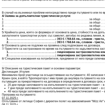
В случай на възникнал проблем непосредствено преди пътуването или по вр
4/ Заявка за допълнителни туристически услуги:
1. . . . . . . . . . . . . . . . . . . . . . . . . . . . . . . . . . . . . . . . . . . . . . . . . . . . . . . . . . . . . за общо
2. . . . . . . . . . . . . . . . . . . . . . . . . . . . . . . . . . . . . . . . . . . . . . . . . . . . . . . . . . . . . за общо
3. . . . . . . . . . . . . . . . . . . . . . . . . . . . . . . . . . . . . . . . . . . . . . . . . . . . . . . . . . . . . за общо
4. . . . . . . . . . . . . . . . . . . . . . . . . . . . . . . . . . . . . . . . . . . . . . . . . . . . . . . . . . . . . за общо
5/ Крайната цена, която се формира от основната цена, стойността на доп
заплатените транспортни услуги: със самолет, автобус по редовна линия, ж.п.
1. . . . . . . . . . . . . . . . . . . . . . . . . . . . . . . . . .: 393 € / 768.64 лв., словом
2. . . . . . . . . . . . . . . . . . . . . . . . . . . . . . . . . .: 393 € / 768.64 лв., словом
6/ Основната цена не подлежи на промяна след подписване на договора.
7/ Туристите са застраховани по време на пътуването по задължителна зас
1. . . . . . . . . . . . . . . . . . . . . . . . . . . . . . . . . .: лицензирана 
2. . . . . . . . . . . . . . . . . . . . . . . . . . . . . . . . . .: лицензирана 
8/ Специални изисквания на потребителя, предявени от него преди сключване на договора, за които е 
. . . . . . . . . . . . . . . . . . . . . . . . . . . . . . . . . . . . . . . . . . . . . . . . . . . . . . . . . . . . . . . . . . . . . . . . . 
. . . . . . . . . . . .
9/ Описание на туристическия пакет и основни параметри:
Дестинация: Италия
Минимален брой участници за осъществяване на пътуването: 40 записани т
Краен срок, в който Туроператорът има право да анулира пътуването на осн
пътуващия за прекратяването на договора в определения в договора срок, н
20 дни преди започването на изпълнението на туристическия пакет – в 
7 дни преди започването на изпълнението на туристическия пакет – в с
48 часа преди започването на изпълнението на туристическия пакет – в
Програма на пътуването:
07.11.2025 г.
Отпътуване от летище София с директен полет на авиокомпания "Wizz Аir" 
08.11.2025 г.