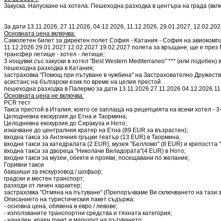
Закуска. Напускане на хотела. Пешеходна разходка в центъра на града (вкл
За дати 13.11.2026, 27.11.2026, 04.12.2026, 11.12.2026, 29.01.2027, 12.02
Основната цена включва:
Самолетен билет за директен полет София - Катания - София на авиокомпания
11.12.2026 29.01.2027 12.02.2027 19.02.2027 полета за връщане, ще е пре
трансфер летище - хотел - летище;
3 нощувки със закуски в хотел "Best Western Mediterraneo" *** (или подобен) 
пешеходна разходка в Катания;
застраховка "Помощ при пътуване в чужбина" на Застрахователно Дружество
асистанс на български език по време на целия престой
пешеходна разходка в Палермо за дати 13.11.2026 27.11.2026 04.12.2026 11
Основната цена не включва:
PCR тест
Такса престой в Италия, която се заплаща на рецепцията на всеки хотел - 3-6
Целодневна екскурзия до Етна и Таормина;
Целодневна екскурзия до Сиракуза и Ното;
изкачване до централния кратер на Етна (89 EUR за възрастен);
входна такса за Античния гръцки театър (13 EUR) в Таормина;
входни такси за катедралата (2 EUR), музея "Белломо" (8 EUR) и крепостта 
входна такса за дворецa "Николачи Виладората"(4 EUR) в Ното;
входни такси за музеи, обекти и прояви, посещавани по желание;
Горивни такси
бакшиши за екскурзовод / шофьор;
градски и местен транспорт;
разходи от личен характер;
застраховка "Отмяна на пътуване" (Препоръчваме Ви сключването на тази з
Описанието на туристическия пакет съдържа:
- основна цена, обявена в евро / левове;
- използваните транспортни средства и тяхната категория;
- начален, краен пункт и маршрут на пътуването;