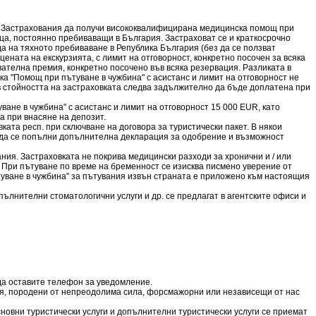
а Застрахования да получи висококвалифицирана медицинска помощ при
ица, постоянно пребиваващи в България. Застраховат се и краткосрочно
 на тяхното пребиваване в Република България (без да се ползват
цената на екскурзията, с лимит на отговорност, конкретно посочен за всяка
вателна премия, конкретно посочено във всяка резервация. Разликата в
ка "Помощ при пътуване в чужбина" с асистанс и лимит на отговорност не
в стойността на застраховката следва задължително да бъде доплатена при
ане в чужбина" с асистанс и лимит на отговорност 15 000 EUR, като
 при внасяне на депозит.
та респ. при сключване на договора за туристически пакет. В някои
а да се попълни допълнителна декларация за одобрение и възможност
ния. Застраховката не покрива медицински разходи за хронични и / или
. При пътуване по време на бременност се изисква писмено уверение от
туване в чужбина" за пътувания извън страната е приложено към настоящия
пълнителни стоматологични услуги и др. се предлагат в агентските офиси и
 да оставите телефон за уведомление.
ния, породени от непреодолима сила, форсмажорни или независещи от нас
 основни туристически услуги и допълнителни туристически услуги се приемат