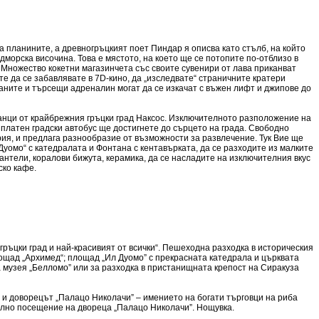
а планините, а древногръцкият поет Пиндар я описва като стълб, на който
дморска височина. Това е мястото, на което ще се потопите по-отблизо в
 Множество кокетни магазинчета със своите сувенири от лава приканват
те да се забавлявате в 7D-кино, да „изследвате“ страничните кратери
раните и търсещи адреналин могат да се изкачат с въжен лифт и джипове до
жанци от крайбрежния гръцки град Наксос. Изключителното разположение на
зплатен градски автобус ще достигнете до сърцето на града. Свободно
ия, и предлага разнообразие от възможности за развлечение. Тук Вие ще
уомо“ с катедралата и Фонтана с кентавърката, да се разходите из малките
нтели, коралови бижута, керамика, да се насладите на изключителния вкус
ско кафе.
ръцки град и най-красивият от всички“. Пешеходна разходка в историческия
лощад „Архимед“; площад „Ил Дуомо” с прекрасната катедрала и църквата
а музея „Белломо” или за разходка в пристанищната крепост на Сиракуза
и доворецът „Палацо Николачи” – имението на богати търговци на риба
елно посещение на двореца „Палацо Николачи”. Нощувка.