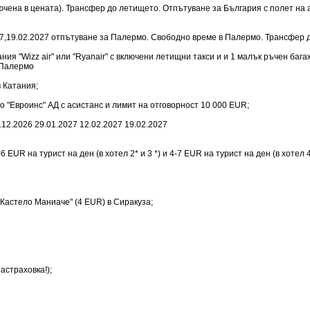
ючена в цената). Трансфер до летището. Отпътуване за България с полет на а
.2027,19.02.2027 отпътуване за Палермо. Свободно време в Палермо. Трансфер
 "Wizz air" или "Ryanair" с включени летищни такси и и 1 малък ръчен багаж д
з Палермо
в Катания;
 "Евроинс" АД с асистанс и лимит на отговорност 10 000 EUR;
.12.2026 29.01.2027 12.02.2027 19.02.2027
 EUR на турист на ден (в хотел 2* и 3 *) и 4-7 EUR на турист на ден (в хотел 4
"Кастело Маниаче" (4 EUR) в Сиракуза;
астраховка!);