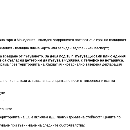
рна гора и Македония - валиден задграничен паспорт със срок на валидност
акедония - валидна лична карта или валиден задграничен паспорт;
 на връщане от пътуването.
За деца под 18 г., пътуващи сами или с единия
 са съгласни детето им да пътува в чужбина, с телефон на нотариуса.
рограма през територията на Хърватия - нотариално заверена декларация
лнение на тези изисквания, агенцията не носи отговорност и всички
уги.
ина.
певшите.
 територията на ЕС е включен ДДС /Данък добавена стойност/. Цените по
ътуване при възникване на следните обстоятелства: