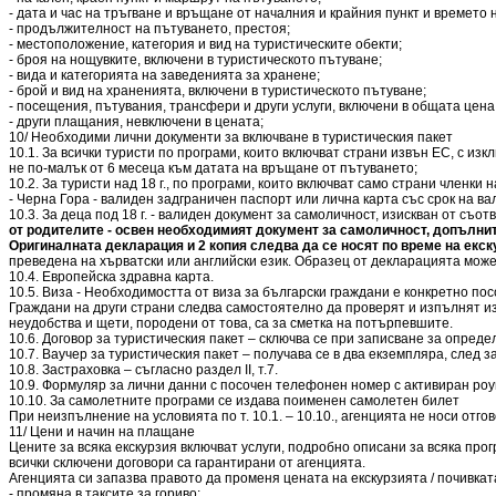
- дата и час на тръгване и връщане от началния и крайния пункт и времето 
- продължителност на пътуването, престоя;
- местоположение, категория и вид на туристическите обекти;
- броя на нощувките, включени в туристическото пътуване;
- вида и категорията на заведенията за хранене;
- брой и вид на храненията, включени в туристическото пътуване;
- посещения, пътувания, трансфери и други услуги, включени в общата цена
- други плащания, невключени в цената;
10/ Необходими лични документи за включване в туристическия пакет
10.1. За всички туристи по програми, които включват страни извън ЕС, с и
не по-малък от 6 месеца към датата на връщане от пътуването;
10.2. За туристи над 18 г., по програми, които включват само страни член
- Черна Гора - валиден задграничен паспорт или лична карта със срок на в
10.3. За деца под 18 г. - валиден документ за самоличност, изискван от съ
от родителите - освен необходимият документ за самоличност, допълнит
Оригиналната декларация и 2 копия следва да се носят по време на екск
преведена на хърватски или английски език. Образец от декларацията може
10.4. Европейска здравна карта.
10.5. Виза - Необходимостта от виза за български граждани е конкретно пос
Граждани на други страни следва самостоятелно да проверят и изпълнят из
неудобства и щети, породени от това, са за сметка на потърпевшите.
10.6. Договор за туристическия пакет – сключва се при записване за опреде
10.7. Ваучер за туристическия пакет – получава се в два екземпляра, след
10.8. Застраховка – съгласно раздел ІІ, т.7.
10.9. Формуляр за лични данни с посочен телефонен номер с активиран роу
10.10. За самолетните програми се издава поименен самолетен билет
При неизпълнение на условията по т. 10.1. – 10.10., агенцията не носи отго
11/ Цени и начин на плащане
Цените за всяка екскурзия включват услуги, подробно описани за всяка про
всички сключени договори са гарантирани от агенцията.
Агенцията си запазва правото да променя цената на екскурзията / почивкат
- промяна в таксите за гориво;