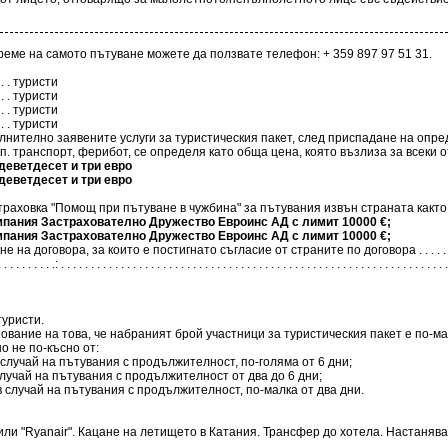
еме на самото пътуване можете да ползвате телефон: + 359 897 97 51 31.
 . . . . . туристи
 . . . . . туристи
 . . . . . туристи
 . . . . . туристи
ълнително заявените услуги за туристическия пакет, след приспадане на опре
 транспорт, ферибот, се определя като обща цена, която възлиза за всеки от т
 - триста деветдесет и три евро
 - триста деветдесет и три евро
траховка "Помощ при пътуване в чужбина" за пътувания извън страната както
застрахователна компания Застрахователно Дружество Евроинс АД с лимит 10000 €;
застрахователна компания Застрахователно Дружество Евроинс АД с лимит 10000 €;
постигнато съгласие от страните по договора . . . . . . . . . . . . . . . . . . . . . . . . . . . . .
. . . . . . . . . .: . . . . . . . . . . . . . . . . . . . . . . . . . . . . . . . . . . . . . . . . . . . . . . . . . . . . . . . . . . . . . . . . .
уристи.
ование на това, че набраният брой участници за туристическия пакет е по-м
о не по-късно от:
случай на пътувания с продължителност, по-голяма от 6 дни;
лучай на пътувания с продължителност от два до 6 дни;
 случай на пътувания с продължителност, по-малка от два дни.
или "Ryanair". Кацане на летището в Катания. Трансфер до хотела. Настанява