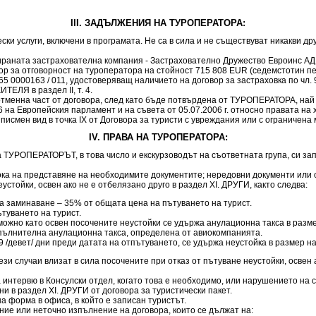
III. ЗАДЪЛЖЕНИЯ НА ТУРОПЕРАТОРА:
ски услуги, включени в програмата. Не са в сила и не съществуват никакви д
ната застрахователна компания - Застрахователно Дружество Евроинс АД, с
р за отговорност на туроператора на стойност 715 808 EUR (седемстотин пе
5 0000163 / 011, удостоверяващ наличието на договор за застраховка по чл. 97
ЕЛЯ в раздел II, т. 4.
тменна част от договора, след като бъде потвърдена от ТУРОПЕРАТОРА, най –
а Европейския парламент и на съвета от 05.07.2006 г. относно правата на 
ен вид в точка ІХ от Договора за туристи с увреждания или с ограничена 
IV. ПРАВА НА ТУРОПЕРАТОРА:
 ТУРОПЕРАТОРЪТ, в това число и екскурзоводът на съответната група, си зап
рока на представяне на необходимите документите; нередовни документи ил
тойки, освен ако не е отбелязано друго в раздел XI. ДРУГИ, както следва:
на заминаване – 35% от общата цена на пътуването на турист.
туването на турист.
ожно като освен посочените неустойки се удържа анулационна такса в разме
допълнителна анулационна такса, определена от авиокомпанията.
 9 /девет/ дни преди датата на отпътуването, се удържа неустойка в размер н
тези случаи влизат в сила посочените при отказ от пътуване неустойки, освен
 интервю в Консулски отдел, когато това е необходимо, или нарушението на с
ни в раздел XI. ДРУГИ от договора за туристически пакет.
а форма в офиса, в който е записан туристът.
ие или неточно изпълнение на договора, които се дължат на: