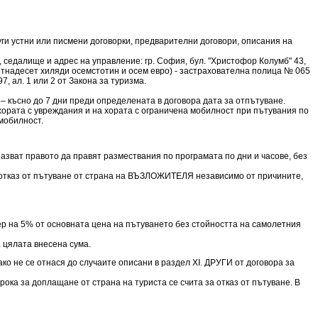
руги устни или писмени договорки, предварителни договори, описания на
едалище и адрес на управление: гр. София, бул. "Христофор Колумб" 43,
тнадесет хиляди осемстотин и осем евро) - застрахователна полица № 065
, ал. 1 или 2 от Закона за туризма.
 късно до 7 дни преди определената в договора дата за отпътуване.
хората с увреждания и на хората с ограничена мобилност при пътувания по
мобилност.
азват правото да правят размествания по програмата по дни и часове, без
и отказ от пътуване от страна на ВЪЗЛОЖИТЕЛЯ независимо от причините,
р на 5% от основната цена на пътуването без стойността на самолетния
а цялата внесена сума.
 ако не се отнася до случаите описани в раздел XI. ДРУГИ от договора за
рока за доплащане от страна на туриста се счита за отказ от пътуване. В