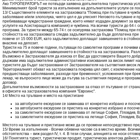
Ако ТУРОПЕРАТОРЪТ не потвърди заявена допълнителна туристическа услуг
Минималният брой туристи за изпълнение на допълнителните услуги се пос
13/ Съществените елементи на застраховката "Помощ при пътуване в чужб
заболяване и/или злополука, чиято цел е да улеснят Неговото пътуване и 
пребиваващи чуждестранни граждани, които нямат издаден документ за вре
услугите на Асистиращата компания) и чужбина. На всички туристи до 64 г. 
програма. За туристи между 65-74 г. се осигурява застраховка "Помощ при 
стойността на застраховката следва задължително да бъде доплатена при вн
повече от 15 000 EUR, като задължително доплащат завишението в стойнос
внасяне на депозит.
Туристи на 75 и повече години, пътуващи по самолетни програми и почивки
задължително доплащат завишението в стойността на застраховката. Разли
Възможно е Застрахователя да изиска от Вас да удостоверите Вашето добро
държави има задължителни административни изисквания за висок лимит на 
туристите да бъдат застраховани от Застрахователя на съответния висок л
Териториалният обхват на застраховката покрива цял свят, с изключение н
предшестващи заболявания, разходи при бременност, усложнения при бремен
лекар, че въпросното лице може да пътува за съответния период и програ
договор.
Допълнителни възможности за застраховане за отказ от пътуване от страна 
в офисите на застрахователна компания "Евроинс".
14/ Място на тръгване и място на пристигане
за автобусните екскурзии се заминава от конкретно избрано и посочен
за автобусните екскурзии се пристига на конкретно избрано и посочен
за самолетните екскурзии се заминава от летище София, Пловдив, В
за самолетните екскурзии се пристига на летище София, Пловдив, В
Мястото на тръгване и пристигане може да се промени непосредствено преди
15/ Време за изпълнение - Всички обявени часове са в местно време. Вси
обстоятелства – виж раздел ІV, т. 4. В тези случаи, агенцията не носи отго
16/ Понятията турист, туристически продукт, туристическа агентска дейност