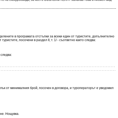
делените в програмата отстъпки за всеки един от туристите, допълнително
уристите, посочени в раздел II, т. 1/ - съответно както следва:
 следва:
 . . . . . . . . . . . . . . . . . . . . . . . . . . . . . . . . . . . . . . . . . . . . . . . . .
 . . . . . . . . . . . . . . . . . . . . . . . . . . . . . . . . . . . . . . . . . . . . . . . . . . . . . . . . . . . . . . . . . . . . . . . . .
алък от минималния брой, посочен в договора, и туроператорът е уведомил
не. Нощувка.