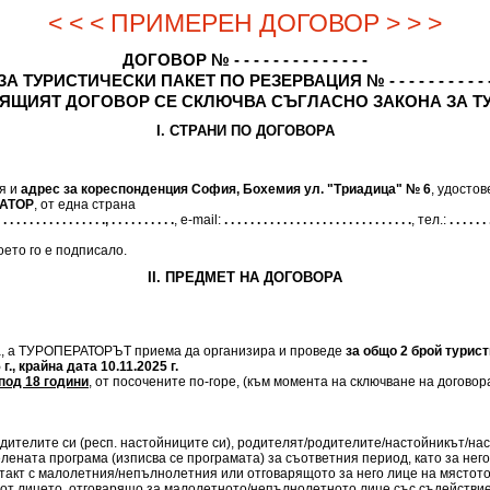
< < < ПРИМЕРЕН ДОГОВОР > > >
ДОГОВОР № - - - - - - - - - - - - - -
ЗА ТУРИСТИЧЕСКИ ПАКЕТ ПО РЕЗЕРВАЦИЯ № - - - - - - - - - - 
ЯЩИЯТ ДОГОВОР СЕ СКЛЮЧВА СЪГЛАСНО ЗАКОНА ЗА Т
I. СТРАНИ ПО ДОГОВОРА
ия и
адрес за кореспонденция София, Бохемия ул. "Триадица" № 6
, удосто
АТОР
, от една страна
 . . . . . . . . . . . . . . . ., . . . . . . . . . .
, e-mail:
. . . . . . . . . . . . . . . . . . . . . . . . . . . . .
, тел.:
. . . . . . 
ето го е подписало.
II. ПРЕДМЕТ НА ДОГОВОРА
а, а ТУРОПЕРАТОРЪТ приема да организира и проведе
за общо 2 брой турист
., крайна дата 10.11.2025 г.
од 18 години
, от посочените по-горе, (към момента на сключване на договор
дителите си (респ. настойниците си), родителят/родителите/настойникът/нас
елената програма (изписва се програмата) за съответния период, като за нег
такт с малолетния/непълнолетния или отговарящото за него лице на мястот
от лицето, отговарящо за малолетното/непълнолетното лице със съдействие