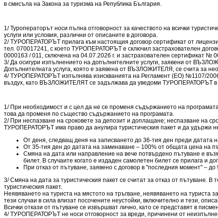
в смисъла на Закона за туризма на Република България.
1/ Туроператорът носи пълна отговорност за качеството на всички туристиче
услуги или условия, различни от описаните в договора.
2/ ТУРОПЕРАТОРЪТ прилага към настоящия договор сертификат от лицензира
тел. 070017241, с което ТУРОПЕРАТОРЪТ е сключил застрахователен догово
0000163 / 011, сключена на 04.07.2026 г. и застрахователен сертификат № 06
3/ Да осигури изпълнението на допълнителните услуги, заявени от ВЪЗЛОЖИТ
Допълнителната услуга, която е заявена от ВЪЗЛОЖИТЕЛЯ, се счита за нео
4/ ТУРОПЕРАТОРЪТ изпълнява изискванията на Регламент (ЕО) №1107/2006 н
въздух, като ВЪЗЛОЖИТЕЛЯТ се задължава да уведоми ТУРОПЕРАТОРЪТ в писм
1/ При необходимост и с цел да не се променя съдържанието на програмата
това да променя по същество съдържанието на програмата.
2/ При неспазване на сроковете за депозит и доплащане; неспазване на с
ТУРОПЕРАТОРЪТ има право да анулира туристическия пакет и да удържи неус
От деня, следващ деня на записването до 36-тия ден преди датата 
От 35-тия ден до датата на заминаване – 100% от общата цена на пъ
Смяна на дата или направление на вече потвърдено пътуване е възм
билет. В случаите когато е издаден самолетен билет се прилага и 
При отказ от пътуване, заявено с договор в "последния момент" – до
3/ Смяна на дата за туристическия пакет се считат за отказ от пътуване. В 
туристическия пакет.
Неявяването на туриста на мястото на тръгване, неявяването на туриста за
тези случаи в сила влизат посочените неустойки, включително и тези, описа
Всички откази от пътуване се извършват лично, като се представят в писмен
4/ ТУРОПЕРАТОРЪТ не носи отговорност за вреди, причинени от неизпълнен