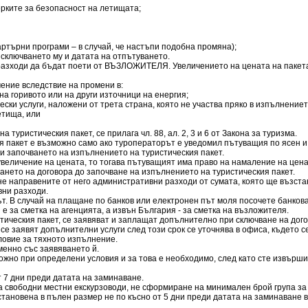
ерките за безопасност на летищата;
чартърни програми – в случай, че настъпи подобна промяна);
 сключването му и датата на отпътуването.
разходи да бъдат поети от ВЪЗЛОЖИТЕЛЯ. Увеличението на цената на пакета,
ение вследствие на промени в:
на горивото или на други източници на енергия;
ски услуги, наложени от трета страна, която не участва пряко в изпълнението
етища, или
 туристическия пакет, се прилага чл. 88, ал. 2, 3 и 6 от Закона за туризма.
 пакет е възможно само ако туроператорът е уведомил пътуващия по ясен и 
ди започването на изпълнението на туристическия пакет.
увеличение на цената, то тогава пътуващият има право на намаление на цена
чването на договора до започване на изпълнението на туристическия пакет.
е направените от него административни разходи от сумата, която ще възста
ни разходи.
т. В случай на плащане по банков или електронен път моля посочете банковат
 за сметка на агенцията, а извън България - за сметка на възложителя.
стическия пакет, се заявяват и заплащат допълнително при сключване на дог
се заявят допълнителни услуги след този срок се уточнява в офиса, където с
ловие за тяхното изпълнение.
енно със заявяването й.
жно при определени условия и за това е необходимо, след като сте извърши
 7 дни преди датата на заминаване.
а свободни местни екскурзоводи, не сформиране на минимален брой група за с
тановена в пълен размер не по късно от 5 дни преди датата на заминаване 