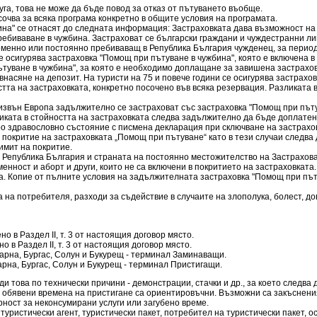
а, това не може да бъде повод за отказ от пътуването въобще.
очва за всяка програма конкретно в общите условия на програмата.
ина" се отнасят до следната информация: Застраховката дава възможност н
пребиваване в чужбина. Застраховат се български граждани и чуждестранни л
менно или постоянно пребиваващ в Република България чужденец, за периода
се осигурява застраховка "Помощ при пътуване в чужбина", която е включена в 
пътуване в чужбина", за която е необходимо доплащане за завишена застрахо
асяне на депозит. На туристи на 75 и повече години се осигурява застрахов
тта на застраховката, конкретно посочено във всяка резервация. Разликата 
 извън Европа задължително се застраховат със застраховка "Помощ при пътув
ката в стойността на застраховката следва задължително да бъде доплатена
 здравословно състояние с писмена декларация при сключване на застраховка
покритие на застраховката „Помощ при пътуване“ като в тези случаи следв
имит на покритие.
а Република България и страната на постоянно местожителство на Застрахова
ност и аборт и други, които не са включени в покритието на застраховката
ма. Копие от пълните условия на задължителната застраховка "Помощ при пъ
на потребителя, разходи за съдействие в случаите на злополука, болест, до
о в Раздел ІІ, т. 3 от настоящия договор място.
о в Раздел ІІ, т. 3 от настоящия договор място.
арна, Бургас, Солун и Букурещ - терминал Заминаващи.
арна, Бургас, Солун и Букурещ - терминал Пристигащи.
 това по технически причини - демонстрации, стачки и др., за което следва
чки обявени времена на пристигане са ориентировъчни. Възможни са закъсне
ворност за неконсумирани услуги или загубено време.
, туристически агент, туристически пакет, потребител на туристически пакет,