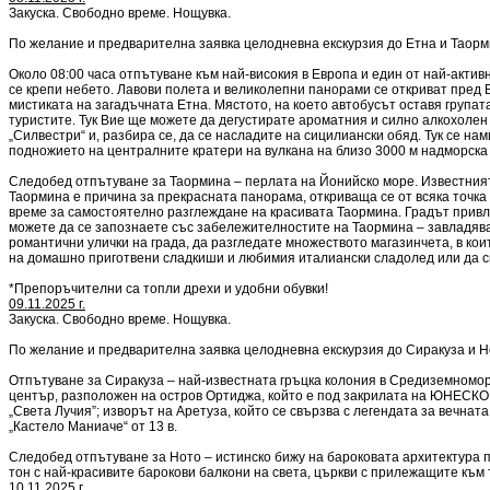
Закуска. Свободно време. Нощувка.
По желание и предварителна заявка целодневна екскурзия до Етна и Таорм
Около 08:00 часа отпътуване към най-високия в Европа и един от най-актив
се крепи небето. Лавови полета и великолепни панорами се откриват пред Ва
мистиката на загадъчната Етна. Мястото, на което автобусът оставя група
туристите. Тук Вие ще можете да дегустирате ароматния и силно алкохолен 
„Силвестри“ и, разбира се, да се насладите на сицилиански обяд. Тук се 
подножието на централните кратери на вулкана на близо 3000 м надморска в
Следобед отпътуване за Таормина – перлата на Йонийско море. Известният 
Таормина е причина за прекрасната панорама, откриваща се от всяка точка 
време за самостоятелно разглеждане на красивата Таормина. Градът привл
можете да се запознаете със забележителностите на Таормина – завладяващ
романтични улички на града, да разгледате множеството магазинчета, в ко
на домашно приготвени сладкиши и любимия италиански сладолед или да с
*Препоръчителни са топли дрехи и удобни обувки!
09.11.2025 г.
Закуска. Свободно време. Нощувка.
По желание и предварителна заявка целодневна екскурзия до Сиракуза и Н
Отпътуване за Сиракуза – най-известната гръцка колония в Средиземномори
център, разположен на остров Ортиджа, който е под закрилата на ЮНЕСКО: 
„Света Лучия”; изворът на Аретуза, който се свързва с легендата за вечн
„Кастело Маниаче“ от 13 в.
Следобед отпътуване за Ното – истинско бижу на бароковата архитектура 
тон с най-красивите барокови балкони на света, църкви с прилежащите къ
10.11.2025 г.