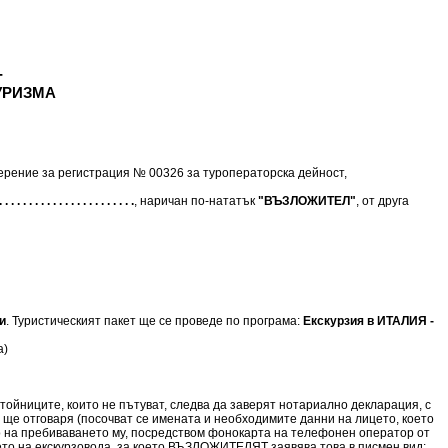
-
УРИЗМА
верение за регистрация № 00326 за туроператорска дейност,
. . . . . . . . . . . . . . . . . . . . . . .
, наричан по-нататък
"ВЪЗЛОЖИТЕЛ"
, от друга
и
. Туристическият пакет ще се проведе по програма:
Екскурзия в ИТАЛИЯ -
а)
тойниците, които не пътуват, следва да заверят нотариално декларация, с
о ще отговаря (посочват се имената и необходимите данни на лицето, което
о на пребиваването му, посредством фонокарта на телефонен оператор от
то на екскурзовода, за което ВЪЗЛОЖИТЕЛЯТ заявява това в писмен вид: