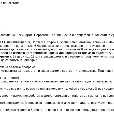
на пристигане;
;
зключение на Швейцария, Норвегия, Сърбия, Босна и Херцеговина, Албания, Че
ки на ЕС или Швейцария, Норвегия, Сърбия, Босна и Херцеговина, Албания и М
алидност не по-малък от 6 месеца към датата на връщане от пътуването.
ответната държава, със срок на валидност не по-малък от 6 месеца към датата
елно се изисква нотариално заверена декларация от двамата родители, че
урзията.
За деца под 18 г., пътуващи сами или с единия от родителите по п
 да се получи в наш офис.
очена за всяка програма.
искванията за паспортен и визов режим в съответните посолства. При неизпъ
лена програма.
 заплащане на пълната стойност на екскурзията и заявените допълнителни усл
минг за връзка по време на пътуването или телефон за връзка с близък родн
ворност и всички неудобства и щети, породени от това, са за сметка на потър
грама поотделно. В цените за програмите, включващи туристически услуги на
а, след сключване на договор, но не по-късно от 20 дни преди датата на отп