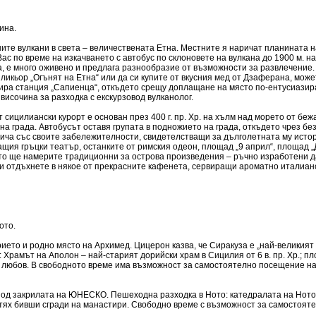
ина.
ните вулкани в света – величествената Етна. Местните я наричат планината н
с по време на изкачването с автобус по склоновете на вулкана до 1900 м. на
та, е много оживено и предлага разнообразие от възможности за развлечение.
ликьор „Огънят на Етна“ или да си купите от вкусния мед от Дзаферана, може
намира станция „Сапиенца“, откъдето срещу доплащане на място по-ентусиази
исочина за разходка с екскурзовод вулканолог.
сицилиански курорт е основан през 400 г. пр. Хр. на хълм над морето от бе
на града. Автобусът оставя групата в подножието на града, откъдето чрез бе
ича със своите забележителности, свидетелстващи за дълголетната му истор
ия гръцки театър, останките от римския одеон, площад „9 април“, площад „Д
ито ще намерите традиционни за острова произведения – ръчно изработени да
и отдъхнете в някое от прекрасните кафенета, сервиращи ароматно италиан
ото.
ето и родно място на Архимед. Цицерон казва, че Сиракуза е „най-великият г
Храмът на Аполон – най-старият дорийски храм в Сицилия от 6 в. пр. Хр.; п
ата любов. В свободното време има възможност за самостоятелно посещение н
под закрилата на ЮНЕСКО. Пешеходна разходка в Ното: катедралата на Ното 
м тях бивши сгради на манастири. Свободно време с възможност за самостоят