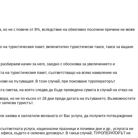
 но не с повече от 8%, вследствие на обективно посочени причини не може
 на туристическия пакет, включително туристически такси, такси за кацане
разбираем начин за него, заедно с обосновка за увеличението и
та на туристическия пакет, съответстващо на всяко намаление на
нови на пътуващия. В този случай, при поискване туроператорът
а сметка, на която следва да бъде преведена сумата в случай на отказ на
овора, но не по-късно от 28 дни преди датата на пътуването. Възможностите
е записва туристът.
ли заявка и заплатили желаната от Вас услуга, да получите потвърждение
ъответната услуга, национални празници и почивни дни и др., услугата не
в офиса, където е сключен договорът. В такъв случай, ТУРОПЕРАТОРЪТ не