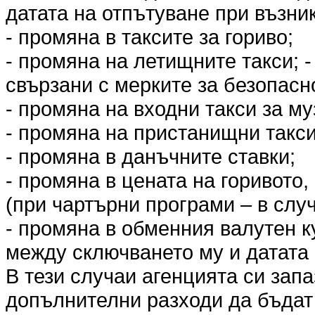
датата на отпътуване при възни
- промяна в таксите за гориво;
- промяна на летищните такси; 
свързани с мерките за безопасн
- промяна на входни такси за му
- промяна на пристанищни такси
- промяна в данъчните ставки;
- промяна в цената на горивото,
(при чартърни програми – в слу
- промяна в обменния валутен к
между сключването му и датата 
В тези случаи агенцията си запа
допълнителни разходи да бъда