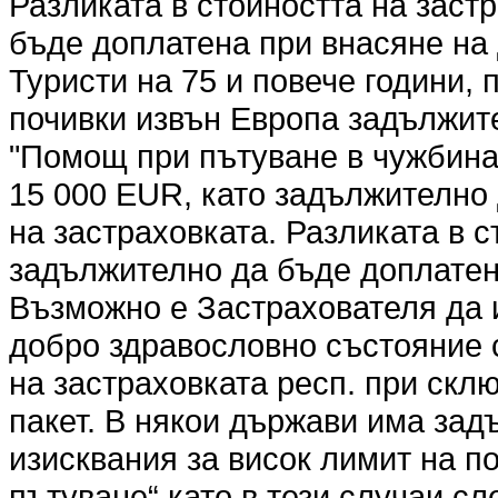
Разликата в стойността на заст
бъде доплатена при внасяне на 
Туристи на 75 и повече години,
почивки извън Европа задължите
"Помощ при пътуване в чужбина"
15 000 EUR, като задължително
на застраховката. Разликата в 
задължително да бъде доплатена
Възможно е Застрахователя да 
добро здравословно състояние 
на застраховката респ. при скл
пакет. В някои държави има за
изисквания за висок лимит на п
пътуване“ като в тези случаи с