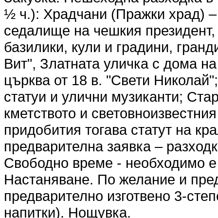
½ ч.): Храдчани (Пражки храд) 
седалище на чешкия президент, 
базилики, кули и градини, гранд
Вит", Златната уличка с дома н
църква от 18 в. "Свети Николай
статуи и улични музиканти; Ста
кметството и световноизвестния 
придобития тогава статут на кр
предварителна заявка – разходк
Свободно време - необходимо е 
Настаняване. По желание и пре
предварително изготвено 3-сте
напитки). Нощувка.