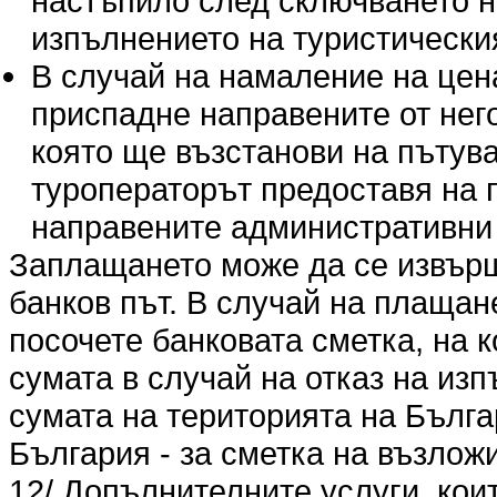
настъпило след сключването н
изпълнението на туристическия
В случай на намаление на цен
приспадне направените от нег
която ще възстанови на пътува
туроператорът предоставя на 
направените административни 
Заплащането може да се извърши
банков път. В случай на плащан
посочете банковата сметка, на 
сумата в случай на отказ на из
сумата на територията на Българ
България - за сметка на възлож
12/ Допълнителните услуги, кои