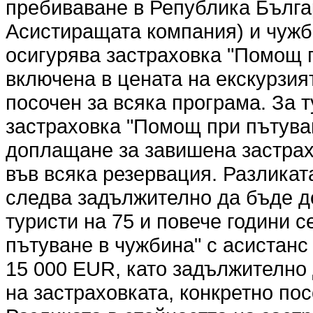
пребиваване в Република Българ
Асистиращата компания) и чужбин
осигурява застраховка "Помощ п
включена в цената на екскурзият
посочен за всяка програма. За т
застраховка "Помощ при пътуван
доплащане за завишена застрах
във всяка резервация. Разликат
следва задължително да бъде д
туристи на 75 и повече години 
пътуване в чужбина" с асистанс 
15 000 EUR, като задължително
на застраховката, конкретно по