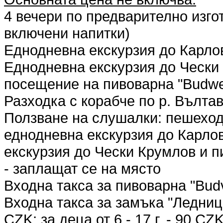
4 вечери по предварително изго
включени напитки)
Еднодневна екскурзия до Карлов
Еднодневна екскурзия до Чески 
посещение на пивоварна "Budwe
Разходка с корабче по р. Вълтав
Ползване на слушалки: пешеходн
еднодневна екскурзия до Карлов
екскурзия до Чески Крумлов и п
- заплащат се на място
Входна такса за пивоварна "Bud
Входна такса за замъка "Леднице"
CZK; за деца от 6 - 17 г. - 90 CZK