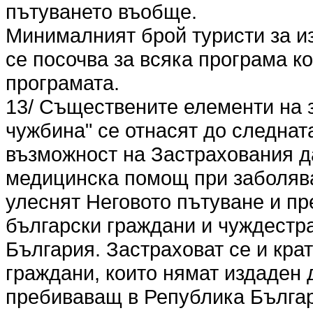
пътуването въобще.
Минималният брой туристи за и
се посочва за всяка програма к
програмата.
13/ Съществените елементи на 
чужбина" се отнасят до следна
възможност на Застрахования 
медицинска помощ при заболява
улеснят Неговото пътуване и пр
български граждани и чуждестр
България. Застраховат се и кр
граждани, които нямат издаден 
пребиваващ в Република Българ