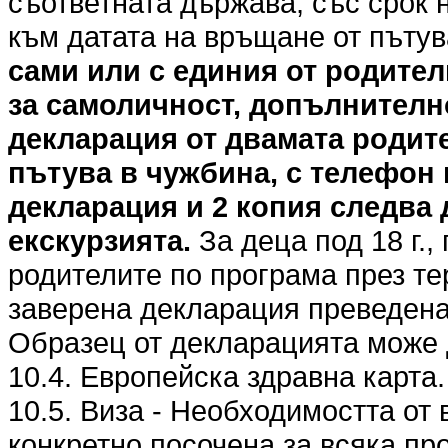
съответната държава, със срок 
към датата на връщане от пъту
сами или с единия от родител
за самоличност, допълнителн
декларация от двамата родите
пътува в чужбина, с телефон 
декларация и 2 копия следва 
екскурзията.
За деца под 18 г.,
родителите по програма през те
заверена декларация преведена 
Образец от декларацията може 
10.4. Европейска здравна карта.
10.5. Виза - Необходимостта от 
конкретно посочена за всяка пр