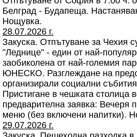
Отпътуване от София в 7.00 ч. 
Белград - Будапеща. Настанява
Нощувка.
28.07.2026 г.
Закуска. Отпътуване за Чехия 
"Леднице" - един от най-популяр
заобиколена от най-големия парк
ЮНЕСКО. Разглеждане на предст
организирали социални събития,
Пристигане в чешката столица в
предварителна заявка: Вечеря п
меню (без включени напитки). 
29.07.2026 г.
Закуска. Пешеходна разходка в 