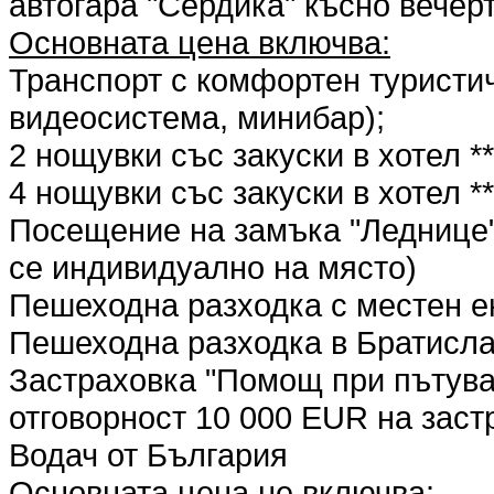
автогара "Сердика" късно вечерт
Основната цена включва:
Транспорт с комфортен туристич
видеосистема, минибар);
2 нощувки със закуски в хотел *
4 нощувки със закуски в хотел **
Посещение на замъка "Леднице"
се индивидуално на място)
Пешеходна разходка с местен е
Пешеходна разходка в Братисл
Застраховка "Помощ при пътуван
отговорност 10 000 EUR на зас
Водач от България
Основната цена не включва: