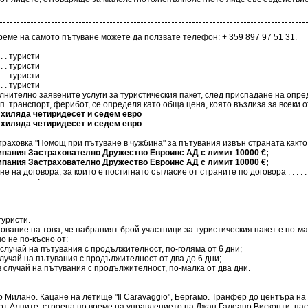
еме на самото пътуване можете да ползвате телефон: + 359 897 97 51 31.
 . . . . . туристи
 . . . . . туристи
 . . . . . туристи
 . . . . . туристи
ълнително заявените услуги за туристическия пакет, след приспадане на опре
 транспорт, ферибот, се определя като обща цена, която възлиза за всеки от т
 словом - един хиляда четиридесет и седем евро
 словом - един хиляда четиридесет и седем евро
траховка "Помощ при пътуване в чужбина" за пътувания извън страната както
застрахователна компания Застрахователно Дружество Евроинс АД с лимит 10000 €;
застрахователна компания Застрахователно Дружество Евроинс АД с лимит 10000 €;
постигнато съгласие от страните по договора . . . . . . . . . . . . . . . . . . . . . . . . . . . . .
. . . . . . . . . .: . . . . . . . . . . . . . . . . . . . . . . . . . . . . . . . . . . . . . . . . . . . . . . . . . . . . . . . . . . . . . . . . .
уристи.
ование на това, че набраният брой участници за туристическия пакет е по-м
о не по-късно от:
случай на пътувания с продължителност, по-голяма от 6 дни;
лучай на пътувания с продължителност от два до 6 дни;
 случай на пътувания с продължителност, по-малка от два дни.
 до Милано. Кацане на летище "Il Caravaggio", Бергамо. Транфер до центъра
от Алпите, строена по време на управлението на Джан Галеацо Висконти; пас