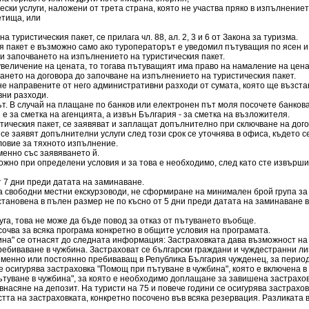
ски услуги, наложени от трета страна, която не участва пряко в изпълнението
етища, или
 туристическия пакет, се прилага чл. 88, ал. 2, 3 и 6 от Закона за туризма.
 пакет е възможно само ако туроператорът е уведомил пътуващия по ясен и 
ди започването на изпълнението на туристическия пакет.
увеличение на цената, то тогава пътуващият има право на намаление на цена
чването на договора до започване на изпълнението на туристическия пакет.
е направените от него административни разходи от сумата, която ще възста
ни разходи.
т. В случай на плащане по банков или електронен път моля посочете банковат
 за сметка на агенцията, а извън България - за сметка на възложителя.
стическия пакет, се заявяват и заплащат допълнително при сключване на дог
се заявят допълнителни услуги след този срок се уточнява в офиса, където с
ловие за тяхното изпълнение.
енно със заявяването й.
жно при определени условия и за това е необходимо, след като сте извърши
 7 дни преди датата на заминаване.
а свободни местни екскурзоводи, не сформиране на минимален брой група за с
тановена в пълен размер не по късно от 5 дни преди датата на заминаване 
а, това не може да бъде повод за отказ от пътуването въобще.
очва за всяка програма конкретно в общите условия на програмата.
ина" се отнасят до следната информация: Застраховката дава възможност н
пребиваване в чужбина. Застраховат се български граждани и чуждестранни л
менно или постоянно пребиваващ в Република България чужденец, за периода
се осигурява застраховка "Помощ при пътуване в чужбина", която е включена в 
пътуване в чужбина", за която е необходимо доплащане за завишена застрахо
асяне на депозит. На туристи на 75 и повече години се осигурява застрахов
тта на застраховката, конкретно посочено във всяка резервация. Разликата 