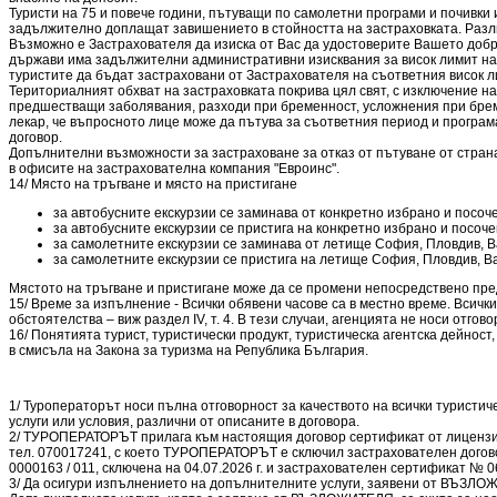
Туристи на 75 и повече години, пътуващи по самолетни програми и почивки
задължително доплащат завишението в стойността на застраховката. Разли
Възможно е Застрахователя да изиска от Вас да удостоверите Вашето добро
държави има задължителни административни изисквания за висок лимит на 
туристите да бъдат застраховани от Застрахователя на съответния висок л
Териториалният обхват на застраховката покрива цял свят, с изключение н
предшестващи заболявания, разходи при бременност, усложнения при бремен
лекар, че въпросното лице може да пътува за съответния период и програ
договор.
Допълнителни възможности за застраховане за отказ от пътуване от страна 
в офисите на застрахователна компания "Евроинс".
14/ Място на тръгване и място на пристигане
за автобусните екскурзии се заминава от конкретно избрано и посочен
за автобусните екскурзии се пристига на конкретно избрано и посочен
за самолетните екскурзии се заминава от летище София, Пловдив, В
за самолетните екскурзии се пристига на летище София, Пловдив, В
Мястото на тръгване и пристигане може да се промени непосредствено преди
15/ Време за изпълнение - Всички обявени часове са в местно време. Вси
обстоятелства – виж раздел ІV, т. 4. В тези случаи, агенцията не носи отго
16/ Понятията турист, туристически продукт, туристическа агентска дейност
в смисъла на Закона за туризма на Република България.
1/ Туроператорът носи пълна отговорност за качеството на всички туристиче
услуги или условия, различни от описаните в договора.
2/ ТУРОПЕРАТОРЪТ прилага към настоящия договор сертификат от лицензира
тел. 070017241, с което ТУРОПЕРАТОРЪТ е сключил застрахователен догово
0000163 / 011, сключена на 04.07.2026 г. и застрахователен сертификат № 06
3/ Да осигури изпълнението на допълнителните услуги, заявени от ВЪЗЛОЖИТ