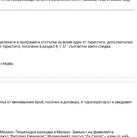
делените в програмата отстъпки за всеки един от туристите, допълнително
уристите, посочени в раздел II, т. 1/ - съответно както следва:
 следва:
 . . . . . . . . . . . . . . . . . . . . . . . . . . . . . . . . . . . . . . . . . . . . . . . . .
 . . . . . . . . . . . . . . . . . . . . . . . . . . . . . . . . . . . . . . . . . . . . . . . . . . . . . . . . . . . . . . . . . . . . . . . . .
алък от минималния брой, посочен в договора, и туроператорът е уведомил
 на Милано. Пешеходна разходка в Милано: Замъкът на фамилията
ажът "Виторио Емануеле"; Музикалният театър "Ла Скала" – един от най-