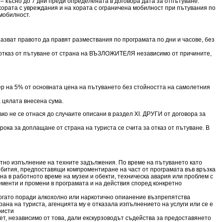
 късно до 7 дни преди определената в договора дата за отпътуване.
хората с увреждания и на хората с ограничена мобилност при пътувания по
мобилност.
азват правото да правят размествания по програмата по дни и часове, без
и отказ от пътуване от страна на ВЪЗЛОЖИТЕЛЯ независимо от причините,
р на 5% от основната цена на пътуването без стойността на самолетния
а цялата внесена сума.
 ако не се отнася до случаите описани в раздел XI. ДРУГИ от договора за
рока за доплащане от страна на туриста се счита за отказ от пътуване. В
стно изпълнение на техните задължения. По време на пътуването като
събития, предпоставящи компроментиране на част от програмата във връзка
а в работното време на музеи и обекти, техническа авария или проблем с
менти и промени в програмата и на действия според конкретно
когато поради алкохолно или наркотично опианение възпрепятства
на на туриста, агенцията му е отказала изпълнението на услуги или се е
ристи
т, независимо от това, дали екскурзоводът съдейства за предоставянето