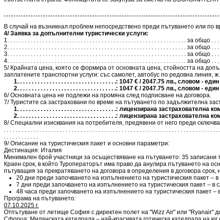
В случай на възникнал проблем непосредствено преди пътуването или по вр
4/ Заявка за допълнителни туристически услуги:
1. . . . . . . . . . . . . . . . . . . . . . . . . . . . . . . . . . . . . . . . . . . . . . . . . . . . . . . . . . . . . за общо
2. . . . . . . . . . . . . . . . . . . . . . . . . . . . . . . . . . . . . . . . . . . . . . . . . . . . . . . . . . . . . за общо
3. . . . . . . . . . . . . . . . . . . . . . . . . . . . . . . . . . . . . . . . . . . . . . . . . . . . . . . . . . . . . за общо
4. . . . . . . . . . . . . . . . . . . . . . . . . . . . . . . . . . . . . . . . . . . . . . . . . . . . . . . . . . . . . за общо
5/ Крайната цена, която се формира от основната цена, стойността на доп
заплатените транспортни услуги: със самолет, автобус по редовна линия, ж.п.
1. . . . . . . . . . . . . . . . . . . . . . . . . . . . . . . . . .: 1047 € / 2047.75 лв.,
2. . . . . . . . . . . . . . . . . . . . . . . . . . . . . . . . . .: 1047 € / 2047.75 лв.,
6/ Основната цена не подлежи на промяна след подписване на договора.
7/ Туристите са застраховани по време на пътуването по задължителна зас
1. . . . . . . . . . . . . . . . . . . . . . . . . . . . . . . . . .: лицензирана 
2. . . . . . . . . . . . . . . . . . . . . . . . . . . . . . . . . .: лицензирана 
8/ Специални изисквания на потребителя, предявени от него преди сключване на договора, за които е 
. . . . . . . . . . . . . . . . . . . . . . . . . . . . . . . . . . . . . . . . . . . . . . . . . . . . . . . . . . . . . . . . . . . . . . . . . 
. . . . . . . . . . . .
9/ Описание на туристическия пакет и основни параметри:
Дестинация: Италия
Минимален брой участници за осъществяване на пътуването: 35 записани т
Краен срок, в който Туроператорът има право да анулира пътуването на осн
пътуващия за прекратяването на договора в определения в договора срок, н
20 дни преди започването на изпълнението на туристическия пакет – в 
7 дни преди започването на изпълнението на туристическия пакет – в с
48 часа преди започването на изпълнението на туристическия пакет – в
Програма на пътуването:
07.10.2025 г.
Отпътуване от летище София с директен полет на "Wizz Air" или "Ryanair"
Сфорца; Миланската катедрала – най-красивата готическа катедрала на юг 