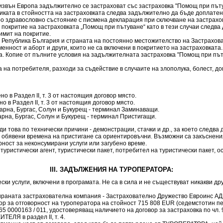
 извън Европа задължително се застраховат със застраховка "Помощ при пътув
ката в стойността на застраховката следва задължително да бъде доплатена
 здравословно състояние с писмена декларация при сключване на застраховка
покритие на застраховката „Помощ при пътуване“ като в тези случаи следв
имит на покритие.
а Република България и страната на постоянно местожителство на Застрахова
ност и аборт и други, които не са включени в покритието на застраховката
ма. Копие от пълните условия на задължителната застраховка "Помощ при пъ
на потребителя, разходи за съдействие в случаите на злополука, болест, до
о в Раздел ІІ, т. 3 от настоящия договор място.
о в Раздел ІІ, т. 3 от настоящия договор място.
арна, Бургас, Солун и Букурещ - терминал Заминаващи.
арна, Бургас, Солун и Букурещ - терминал Пристигащи.
 това по технически причини - демонстрации, стачки и др., за което следва
чки обявени времена на пристигане са ориентировъчни. Възможни са закъсне
ворност за неконсумирани услуги или загубено време.
, туристически агент, туристически пакет, потребител на туристически пакет,
III. ЗАДЪЛЖЕНИЯ НА ТУРОПЕРАТОРА:
ски услуги, включени в програмата. Не са в сила и не съществуват никакви д
ната застрахователна компания - Застрахователно Дружество Евроинс АД, с
р за отговорност на туроператора на стойност 715 808 EUR (седемстотин пе
5 0000163 / 011, удостоверяващ наличието на договор за застраховка по чл. 97
ЕЛЯ в раздел II, т. 4.