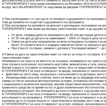
Допълнителната услуга, която е заявена от ВЪЗЛОЖИТЕЛЯ, се счита за нео
4/ ТУРОПЕРАТОРЪТ изпълнява изискванията на Регламент (ЕО) №1107/2006 н
въздух, като ВЪЗЛОЖИТЕЛЯТ се задължава да уведоми ТУРОПЕРАТОРЪТ в писм
1/ При необходимост и с цел да не се променя съдържанието на програмата
това да променя по същество съдържанието на програмата.
2/ При неспазване на сроковете за депозит и доплащане; неспазване на с
ТУРОПЕРАТОРЪТ има право да анулира туристическия пакет и да удържи неус
От деня, следващ деня на записването до 36-тия ден преди датата 
От 35-тия ден до датата на заминаване – 100% от общата цена на пъ
Смяна на дата или направление на вече потвърдено пътуване е възм
билет. В случаите когато е издаден самолетен билет се прилага и 
При отказ от пътуване, заявено с договор в "последния момент" – до
3/ Смяна на дата за туристическия пакет се считат за отказ от пътуване. В 
туристическия пакет.
Неявяването на туриста на мястото на тръгване, неявяването на туриста за
тези случаи в сила влизат посочените неустойки, включително и тези, описа
Всички откази от пътуване се извършват лично, като се представят в писмен
4/ ТУРОПЕРАТОРЪТ не носи отговорност за вреди, причинени от неизпълнен
Действия на трето лице, несвързано с изпълнението на договора, които 
Непреодолима сила или събитие, което не може да се предвиди или изб
такива се считат влошени метеорологични условия, усложнена обстановка п
с национални и религиозни празници, масови обществени мероприятия, стач
превозното средство по време на път и други изключителни обстоятелства
възникналата ситуация, без агенцията да носи отговорност и да дължи неус
5/ ТУРОПЕРАТОРЪТ не носи отговорност за вреди, причинени от неизпълнен
изпълнението на програмата. ТУРОПЕРАТОРЪТ не носи отговорност и не дълж
наложило да го отстрани изцяло от туристическата програма, като това се 
6/ ТУРОПЕРАТОРЪТ не носи отговорност за услуги, избрани, организирани 