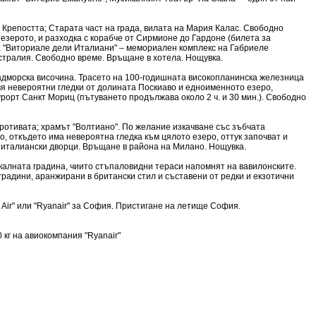
 Крепостта; Старата част на града, вилата на Мария Калас. Свободно
езерото, и разходка с корабче от Сирмионе до Гардоне (билета за
на "Виториале дели Италиани" – мемориален комплекс на Габриеле
стралия. Свободно време. Връщане в хотела. Нощувка.
м надморска височина. Трасето на 100-годишната високопланинска железница
вя невероятни гледки от долината Поскиаво и едноименното езеро,
рорт Санкт Мориц (пътуването продължава около 2 ч. и 30 мин.). Свободно
ротивата; храмът "Волтиано". По желание изкачване със зъбчата
, откъдето има невероятна гледка към цялото езеро, оттук започват и
и италиански дворци. Връщане в района на Милано. Нощувка.
икалната градина, чиито стъпаловидни тераси напомнят на вавилонските.
радини, аранжирани в британски стил и съставени от редки и екзотични
 Air" или "Ryanair" за София. Пристигане на летище София.
 кг на авиокомпания "Ryanair"