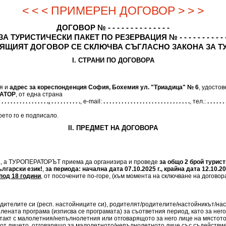
< < < ПРИМЕРЕН ДОГОВОР > > >
ДОГОВОР № - - - - - - - - - - - - - -
ЗА ТУРИСТИЧЕСКИ ПАКЕТ ПО РЕЗЕРВАЦИЯ № - - - - - - - - - - 
ЯЩИЯТ ДОГОВОР СЕ СКЛЮЧВА СЪГЛАСНО ЗАКОНА ЗА Т
I. СТРАНИ ПО ДОГОВОРА
ия и
адрес за кореспонденция София, Бохемия ул. "Триадица" № 6
, удосто
АТОР
, от една страна
 . . . . . . . . . . . . . . . ., . . . . . . . . . .
, e-mail:
. . . . . . . . . . . . . . . . . . . . . . . . . . . . .
, тел.:
. . . . . . 
ето го е подписало.
II. ПРЕДМЕТ НА ДОГОВОРА
а, а ТУРОПЕРАТОРЪТ приема да организира и проведе
за общо 2 брой турист
ългарски език!
,
за периода: начална дата 07.10.2025 г., крайна дата 12.10.20
од 18 години
, от посочените по-горе, (към момента на сключване на договор
дителите си (респ. настойниците си), родителят/родителите/настойникът/нас
елената програма (изписва се програмата) за съответния период, като за нег
такт с малолетния/непълнолетния или отговарящото за него лице на мястот
от лицето, отговарящо за малолетното/непълнолетното лице със съдействие