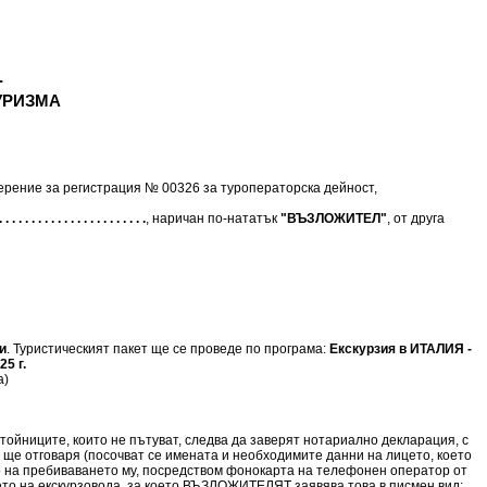
-
УРИЗМА
верение за регистрация № 00326 за туроператорска дейност,
. . . . . . . . . . . . . . . . . . . . . . .
, наричан по-нататък
"ВЪЗЛОЖИТЕЛ"
, от друга
и
. Туристическият пакет ще се проведе по програма:
Екскурзия в ИТАЛИЯ -
25 г.
а)
тойниците, които не пътуват, следва да заверят нотариално декларация, с
о ще отговаря (посочват се имената и необходимите данни на лицето, което
о на пребиваването му, посредством фонокарта на телефонен оператор от
то на екскурзовода, за което ВЪЗЛОЖИТЕЛЯТ заявява това в писмен вид: