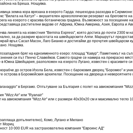
 района на Бреша. Нощувка.
 ивица земна кора врязана в езерото Гарда: пешеходна разходка в Сирмионе:
 "Вилата на Катул" – внушителен археологически резерват на бреговете на 
брега на езерото с красива ботаническа градина. Възможност за посещение 
представяща растителни видове от Африка, Южна Америка, Азия, Европа и Ав
почва линията на известния "Bernina Express", която достига до почти 2300 
циално, за да разкрие красотата на швейцарските Алпи. Маршрутът предоста
окрай връх Сасал Масон, Лаго Бианко и достигайки до прочутия швейцарски ку
ано. Нощувка.
гозападния бряг на едноименното езеро: площад "Кавур"; Паметникът на съп
изнения си път Пенчо Славейков. Самото градче се намира на прекрасно място
ве в Южна Швейцария, разположен на езерото Лугано, известен с красивите с
 корабче до остров Изола Бела, известен с бароковия дворец "Боромео" и ун
е острова в Боромейския архипелаг. Посещение на двореца и невероятните г
Caravaggio" в Бергамо. Отпътуване за България с полет на авиокомпания "Wizz
"Wizz Air" или "Ryanair"
 на авиокомпания "Wizz Air" или с размери 40x30x20 см и максимално тегло 10
 заплаща допълнително), Комо, Лугано и Милано
кт Мориц
рност 10 000 EUR на застрахователна компания "Евроинс АД"