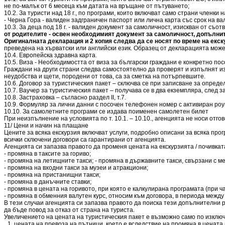
не по-малък от 6 месеца към датата на връщане от пътуването;
10.2. За туристи над 18 г., по програми, които включват само страни член
- Черна Гора - валиден задграничен паспорт или лична карта със срок на в
10.3. За деца под 18 г. - валиден документ за самоличност, изискван от съ
от родителите - освен необходимият документ за самоличност, допълнит
Оригиналната декларация и 2 копия следва да се носят по време на екск
преведена на хърватски или английски език. Образец от декларацията може
10.4. Европейска здравна карта.
10.5. Виза - Необходимостта от виза за български граждани е конкретно пос
Граждани на други страни следва самостоятелно да проверят и изпълнят из
неудобства и щети, породени от това, са за сметка на потърпевшите.
10.6. Договор за туристическия пакет – сключва се при записване за опреде
10.7. Ваучер за туристическия пакет – получава се в два екземпляра, след
10.8. Застраховка – съгласно раздел ІІ, т.7.
10.9. Формуляр за лични данни с посочен телефонен номер с активиран роу
10.10. За самолетните програми се издава поименен самолетен билет
При неизпълнение на условията по т. 10.1. – 10.10., агенцията не носи отго
11/ Цени и начин на плащане
Цените за всяка екскурзия включват услуги, подробно описани за всяка про
всички сключени договори са гарантирани от агенцията.
Агенцията си запазва правото да променя цената на екскурзията / почивкат
- промяна в таксите за гориво;
- промяна на летищните такси; - промяна в държавните такси, свързани с м
- промяна на входни такси за музеи и атракциони;
- промяна на пристанищни такси;
- промяна в данъчните ставки;
- промяна в цената на горивото, при която е калкулирана програмата (при 
- промяна в обменния валутен курс, относим към договора, в периода между
В тези случаи агенцията си запазва правото да поиска тези допълнителни 
да бъде повод за отказ от страна на туриста.
Увеличението на цената на туристическия пакет е възможно само по изключ
цената на превоза на пътници, което е вследствие на промяна в цената 