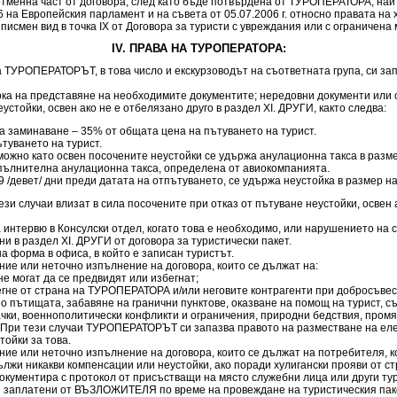
тменна част от договора, след като бъде потвърдена от ТУРОПЕРАТОРА, най –
а Европейския парламент и на съвета от 05.07.2006 г. относно правата на 
ен вид в точка ІХ от Договора за туристи с увреждания или с ограничена 
IV. ПРАВА НА ТУРОПЕРАТОРА:
 ТУРОПЕРАТОРЪТ, в това число и екскурзоводът на съответната група, си зап
рока на представяне на необходимите документите; нередовни документи ил
тойки, освен ако не е отбелязано друго в раздел XI. ДРУГИ, както следва:
на заминаване – 35% от общата цена на пътуването на турист.
туването на турист.
ожно като освен посочените неустойки се удържа анулационна такса в разме
допълнителна анулационна такса, определена от авиокомпанията.
 9 /девет/ дни преди датата на отпътуването, се удържа неустойка в размер н
тези случаи влизат в сила посочените при отказ от пътуване неустойки, освен
 интервю в Консулски отдел, когато това е необходимо, или нарушението на с
ни в раздел XI. ДРУГИ от договора за туристически пакет.
а форма в офиса, в който е записан туристът.
ие или неточно изпълнение на договора, които се дължат на:
не могат да се предвидят или избегнат;
егне от страна на ТУРОПЕРАТОРА и/или неговите контрагенти при добросъве
о пътищата, забавяне на гранични пунктове, оказване на помощ на турист, 
ки, военнополитически конфликти и ограничения, природни бедствия, промян
. При тези случаи ТУРОПЕРАТОРЪТ си запазва правото на разместване на еле
тойки за това.
ие или неточно изпълнение на договора, които се дължат на потребителя, 
и никакви компенсации или неустойки, ако поради хулигански прояви от стра
документира с протокол от присъстващи на място служебни лица или други ту
и заплатени от ВЪЗЛОЖИТЕЛЯ по време на провеждане на туристическия паке