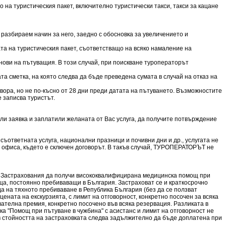
 на туристическия пакет, включително туристически такси, такси за кацане
разбираем начин за него, заедно с обосновка за увеличението и
та на туристическия пакет, съответстващо на всяко намаление на
нови на пътуващия. В този случай, при поискване туроператорът
а сметка, на която следва да бъде преведена сумата в случай на отказ на
овора, но не по-късно от 28 дни преди датата на пътуването. Възможностите
е записва туристът.
ли заявка и заплатили желаната от Вас услуга, да получите потвърждение
ъответната услуга, национални празници и почивни дни и др., услугата не
в офиса, където е сключен договорът. В такъв случай, ТУРОПЕРАТОРЪТ не
а Застрахования да получи висококвалифицирана медицинска помощ при
ица, постоянно пребиваващи в България. Застраховат се и краткосрочно
 на тяхното пребиваване в Република България (без да се ползват
цената на екскурзията, с лимит на отговорност, конкретно посочен за всяка
вателна премия, конкретно посочено във всяка резервация. Разликата в
ка "Помощ при пътуване в чужбина" с асистанс и лимит на отговорност не
в стойността на застраховката следва задължително да бъде доплатена при