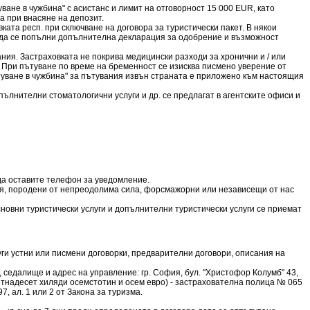
ане в чужбина" с асистанс и лимит на отговорност 15 000 EUR, като
 при внасяне на депозит.
та респ. при сключване на договора за туристически пакет. В някои
а да се попълни допълнителна декларация за одобрение и възможност
ния. Застраховката не покрива медицински разходи за хронични и / или
. При пътуване по време на бременност се изисква писмено уверение от
туване в чужбина" за пътувания извън страната е приложено към настоящия
пълнителни стоматологични услуги и др. се предлагат в агентските офиси и
 да оставите телефон за уведомление.
ния, породени от непреодолима сила, форсмажорни или независещи от нас
 основни туристически услуги и допълнителни туристически услуги се приемат
руги устни или писмени договорки, предварителни договори, описания на
едалище и адрес на управление: гр. София, бул. "Христофор Колумб" 43,
тнадесет хиляди осемстотин и осем евро) - застрахователна полица № 065
, ал. 1 или 2 от Закона за туризма.