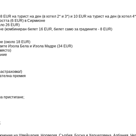
 EUR на турист на ден (в хотел 2* и 3*) и 10 EUR на турист на ден (в хотел 4*
постта (6 ЕUR) в Сирмионе
оло 26 EUR)
е (комбиниран билет 16 EUR, билет само за градините - 8 EUR)
ре (около 18 EUR)
овите Изола Бела и Изола Мадре (34 EUR)
място)
ание
астраховка!)
вателна премия
на пристигане;
;
зключение на Швейцария, Норвегия, Сърбия, Босна и Херцеговина, Албания, Че