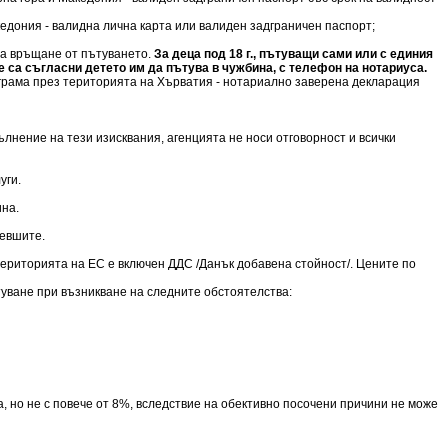
акедония - валидна лична карта или валиден задграничен паспорт;
 на връщане от пътуването.
За деца под 18 г., пътуващи сами или с единия
 са съгласни детето им да пътува в чужбина, с телефон на нотариуса.
рограма през територията на Хърватия - нотариално заверена декларация
лнение на тези изисквания, агенцията не носи отговорност и всички
уги.
ина.
певшите.
 територията на ЕС е включен ДДС /Данък добавена стойност/. Цените по
ътуване при възникване на следните обстоятелства:
 но не с повече от 8%, вследствие на обективно посочени причини не може