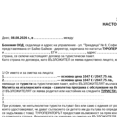
НАСТО
Днес,
08.08.2026 г., в . . . . . . . . . . . . . . . . . . .
между:
Бохемия ООД
, седалище и адрес на управление - ул. "Триадица" № 6; Соф
представлявана от Байко Байков - директор, наричана по-нататък
ТУРОПЕР
и
. . . . . . . . . . . . . . . . . . . . . . . . . . . . .
, ЕГН
. . . . . . . . . . . . . . . . . .
, адрес:
. . . . . . . . . . . . .
страна, се сключи настоящият договор за туристически пакет.
Като страна по договора, като ВЪЗЛОЖИТЕЛ се явява единствено лицето, ко
1/ От името и за сметка на лицата:
1. . . . . . . . . . . . . . . . . . . . . . . . . . . . . . . . . . — основна цена 1047 € / 2047.75 лв.
2. . . . . . . . . . . . . . . . . . . . . . . . . . . . . . . . . . — основна цена 1047 € / 2047.75 лв.,
явяващи се
туристи
за туристическия пакет, който ВЪЗЛОЖИТЕЛЯТ възлаг
Магията на италианските езера - самолетна програма с обслужване на б
2/ ВЪЗЛОЖИТЕЛЯТ се явява родител или настойник на следните
ТУРИСТИ п
1. . . . . . . . . . . . . . . . . . . . . . . . . . . . . . . . . . . . . . . . . . . . . . . . . . . . . . . . . . . . . . . .
2. . . . . . . . . . . . . . . . . . . . . . . . . . . . . . . . . . . . . . . . . . . . . . . . . . . . . . . . . . . . . . . .
3. . . . . . . . . . . . . . . . . . . . . . . . . . . . . . . . . . . . . . . . . . . . . . . . . . . . . . . . . . . . . . . .
При условие, че непълнолетни туристи пътуват без или само с единия от ро
която удостоверяват, че дават съгласието си детето им да пътува по опред
се задължава с това). ТУРОПЕРАТОРЪТ предоставя възможност за пряк кон
съответната страна. Фонокартата се закупува за сметка на ВЪЗЛОЖИТЕЛЯ 