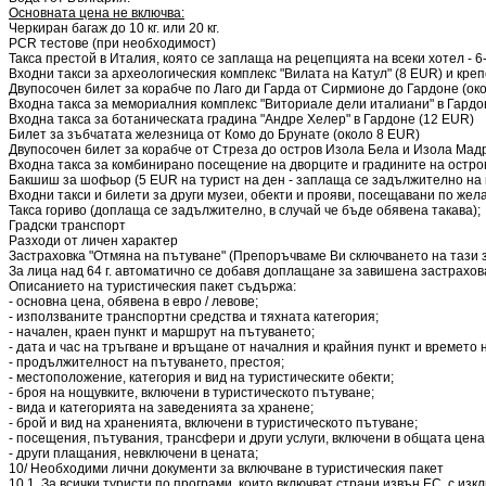
Основната цена не включва:
Черкиран багаж до 10 кг. или 20 кг.
PCR тестове (при необходимост)
Такса престой в Италия, която се заплаща на рецепцията на всеки хотел - 6-8
Входни такси за археологическия комплекс "Вилата на Катул" (8 ЕUR) и кре
Двупосочен билет за корабче по Лаго ди Гарда от Сирмионе до Гардоне (ок
Входна такса за мемориалния комплекс "Виториале дели италиани" в Гардон
Входна такса за ботаническата градина "Андре Хелер" в Гардоне (12 EUR)
Билет за зъбчатата железница от Комо до Брунате (около 8 EUR)
Двупосочен билет за корабче от Стреза до остров Изола Бела и Изола Мад
Входна такса за комбинирано посещение на дворците и градините на остр
Бакшиш за шофьор (5 EUR на турист на ден - заплаща се задължително на 
Входни такси и билети за други музеи, обекти и прояви, посещавани по жел
Такса гориво (доплаща се задължително, в случай че бъде обявена такава);
Градски транспорт
Разходи от личен характер
Застраховка "Отмяна на пътуване" (Препоръчваме Ви сключването на тази з
За лица над 64 г. автоматично се добавя доплащане за завишена застрахо
Описанието на туристическия пакет съдържа:
- основна цена, обявена в евро / левове;
- използваните транспортни средства и тяхната категория;
- начален, краен пункт и маршрут на пътуването;
- дата и час на тръгване и връщане от началния и крайния пункт и времето 
- продължителност на пътуването, престоя;
- местоположение, категория и вид на туристическите обекти;
- броя на нощувките, включени в туристическото пътуване;
- вида и категорията на заведенията за хранене;
- брой и вид на храненията, включени в туристическото пътуване;
- посещения, пътувания, трансфери и други услуги, включени в общата цена
- други плащания, невключени в цената;
10/ Необходими лични документи за включване в туристическия пакет
10.1. За всички туристи по програми, които включват страни извън ЕС, с и