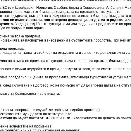
ки на ЕС или Швейцария, Норвегия, Сърбия, Босна и Херцеговина, Албания и М
алидност не по-малък от 6 месеца към датата на връщане от пътуването.
ответната държава, със срок на валидност не по-малък от 6 месеца към датата
елно се изисква нотариално заверена декларация от двамата родители, че
урзията.
За деца под 18 г., пътуващи сами или с единия от родителите по п
 да се получи в наш офис.
очена за всяка програма.
искванията за паспортен и визов режим в съответните посолства. При неизпъ
лена програма.
 заплащане на пълната стойност на екскурзията и заявените допълнителни усл
минг за връзка по време на пътуването или телефон за връзка с близък родн
ворност и всички неудобства и щети, породени от това, са за сметка на потър
грама поотделно. В цените за програмите, включващи туристически услуги на
а, след сключване на договор, но не по-късно от 20 дни преди датата на отп
ерките за безопасност на летищата;
чартърни програми – в случай, че настъпи подобна промяна);
 сключването му и датата на отпътуването.
разходи да бъдат поети от ВЪЗЛОЖИТЕЛЯ. Увеличението на цената на пакета,
ение вследствие на промени в:
на горивото или на други източници на енергия;