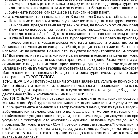
размера на данъците или таксите върху включените в договора туристиче
или такси за отвеждане към или за слизане от борда на пристанища и л
обменните курсове, отнасящи се за туристическия пакет.
Когато увеличението на цената по ал. 3 надхвърля 8 на сто от общата цена на
Независимо от неговия размер увеличението на цената на туристическия
изчисления, предоставени на траен носител, не по-късно от 20 дни пре
В случай че договорът за туристически пакет предвижда възможност за 
разходите по ал. 3, т. 1 – 3, когато намалението е настъпило след склю
В случай на намаление на цената туроператорът има право да приспадн
предоставя на пътуващия доказателства за направените административ
Заплащането може да се извърши в брой, с кредитна карта или по банков пъ
изпълнение на услугата. Връщането на сумата на територията на България е
12/ Допълнителните услуги, които не са включени в основната цена на тури
за тези услуги са описани към всяка програма по отделно. Възможността да 
Заявяването на допълнителни туристически услуги се явява необходимо ус
Заплащането на пълната сума за съответната услуга се извършва едноврем
Изпълнението на заявена от Вас допълнителна туристическа услуга е възмо
от страна на ТУРОПЕРАТОРА.
ТУРОПЕРАТОРЪТ потвърждава или отказва заявената услуга не по-късно от
Ако по обективни причини - изчерпани възможности за резервация, липса н
може да бъде извършена, внесената сума за заявената услуга ще бъде възс
дължи неустойки и компенсации на ВЪЗЛОЖИТЕЛЯ.
Ако ТУРОПЕРАТОРЪТ не потвърди заявена допълнителна туристическа услуг
Минималният брой туристи за изпълнение на допълнителните услуги се пос
13/ Съществените елементи на застраховката "Помощ при пътуване в чужб
заболяване и/или злополука, чиято цел е да улеснят Неговото пътуване и 
пребиваващи чуждестранни граждани, които нямат издаден документ за вре
услугите на Асистиращата компания) и чужбина. На всички туристи до 64 г. 
програма. За туристи между 65-74 г. се осигурява застраховка "Помощ при 
стойността на застраховката следва задължително да бъде доплатена при вн
повече от 15 000 EUR, като задължително доплащат завишението в стойнос
внасяне на депозит.