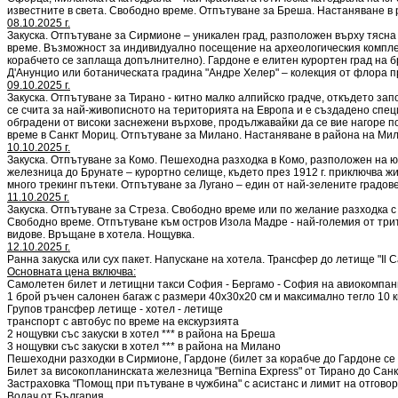
известните в света. Свободно време. Отпътуване за Бреша. Настаняване в
08.10.2025 г.
Закуска. Отпътуване за Сирмионе – уникален град, разположен върху тясна
време. Възможност за индивидуално посещение на археологическия комплекс
корабчето се заплаща допълнително). Гардоне е елитен курортен град на 
Д'Анунцио или ботаническата градина "Андре Хелер" – колекция от флора 
09.10.2025 г.
Закуска. Отпътуване за Тирано - китно малко алпийско градче, откъдето за
се счита за най-живописното на територията на Европа и е създадено спе
обградени от високи заснежени върхове, продължавайки да се вие нагоре п
време в Санкт Мориц. Отпътуване за Милано. Настаняване в района на Мил
10.10.2025 г.
Закуска. Отпътуване за Комо. Пешеходна разходка в Комо, разположен на ю
железница до Брунате – курортно селище, където през 1912 г. приключва ж
много трекинг пътеки. Отпътуване за Лугано – един от най-зелените градо
11.10.2025 г.
Закуска. Отпътуване за Стреза. Свободно време или по желание разходка с
Свободно време. Отпътуване към остров Изола Мадре - най-големия от трит
видове. Връщане в хотела. Нощувка.
12.10.2025 г.
Ранна закуска или сух пакет. Напускане на хотела. Трансфер до летище "Il 
Основната цена включва:
Самолетен билет и летищни такси София - Бергамо - София на авиокомпания 
1 брой ръчен салонен багаж с размери 40х30х20 см и максимално тегло 10 кг
Групов трансфер летище - хотел - летище
транспорт с автобус по време на екскурзията
2 нощувки със закуски в хотел *** в района на Бреша
3 нощувки със закуски в хотел *** в района на Милано
Пешеходни разходки в Сирмионе, Гардоне (билет за корабче до Гардоне се
Билет за високопланинската железница "Bernina Express" от Тирано до Сан
Застраховка "Помощ при пътуване в чужбина" с асистанс и лимит на отгово
Водач от България.